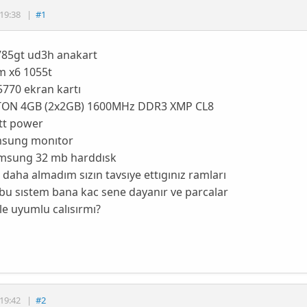
19:38
|
#1
85gt ud3h anakart
 x6 1055t
5770 ekran kartı
ON 4GB (2x2GB) 1600MHz DDR3 XMP CL8
tt power
msung monıtor
amsung 32 mb harddısk
 daha almadım sızın tavsıye ettıgınız ramları
bu sıstem bana kac sene dayanır ve parcalar
yle uyumlu calısırmı?
19:42
|
#2