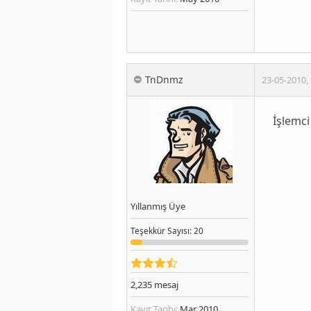
TnDnmz
23-05-2010
,
İşlemci
Yıllanmış Üye
Teşekkür
Sayısı
: 20
2,235
mesaj
Kayıt Tarihi:
Mar 2010