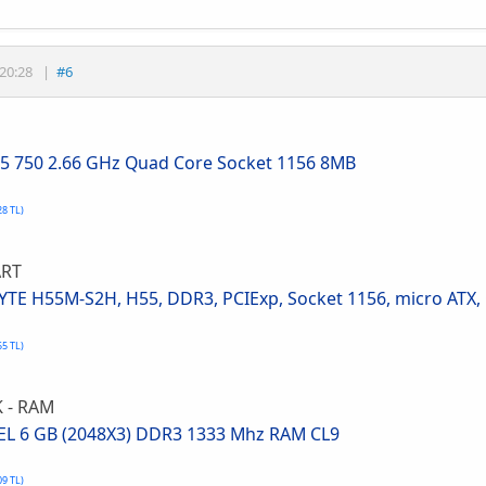
20:28
|
#6
i5 750 2.66 GHz Quad Core Socket 1156 8MB
28 TL)
RT
TE H55M-S2H, H55, DDR3, PCIExp, Socket 1156, micro ATX, 
55 TL)
 - RAM
EL 6 GB (2048X3) DDR3 1333 Mhz RAM CL9
09 TL)