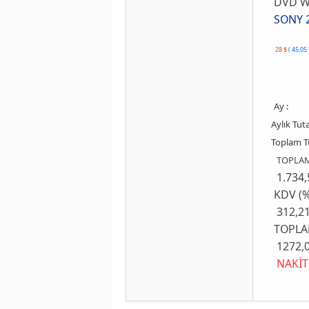
DVD WR
SONY 
28 $
( 45,05
Ay :
Aylık Tuta
Toplam Tu
TOPLAM
1.734,
KDV (%
312,2
TOPLAM 
1272,0
NAKİT