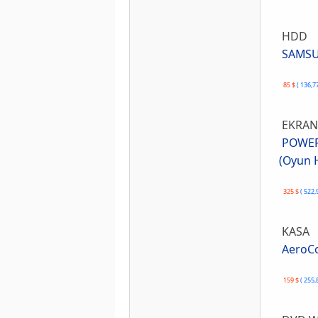
HDD
SAMSUN
85 $
( 136,7
EKRAN
POWERC
(Oyun H
325 $
( 522,
KASA
AeroCo
159 $
( 255,