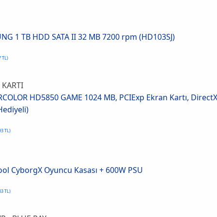
G 1 TB HDD SATA II 32 MB 7200 rpm (HD103SJ)
7 TL)
 KARTI
OLOR HD5850 GAME 1024 MB, PCIExp Ekran Kartı, DirectX 1
ediyeli)
93 TL)
ol CyborgX Oyuncu Kasası + 600W PSU
83 TL)