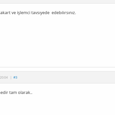
nakart ve işlemci tavsıyede edebılırsınız.
20:04
|
#3
edir tam olarak..