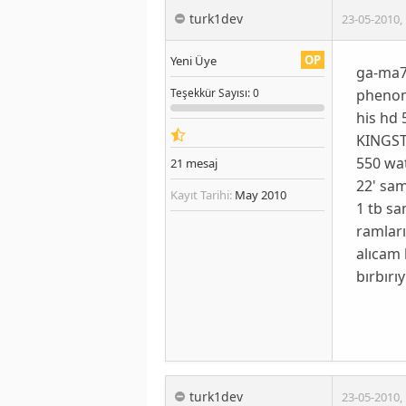
turk1dev
23-05-2010
,
OP
Yeni Üye
ga-ma7
phenom
Teşekkür
Sayısı
: 0
his hd 
KINGST
550 wa
21
mesaj
22' sa
Kayıt Tarihi:
May 2010
1 tb s
ramları
alıcam 
bırbırı
turk1dev
23-05-2010
,