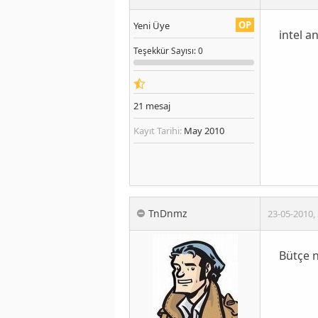
OP
Yeni Üye
intel a
Teşekkür
Sayısı
: 0
21
mesaj
Kayıt Tarihi:
May 2010
TnDnmz
23-05-2010
,
Bütçe n