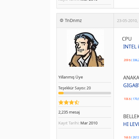
TnDnmz
23-05-2010
,
CPU
INTEL 
209 $
( 336,
ANAKA
Yıllanmış Üye
GIGABY
Teşekkür
Sayısı
: 20
106 $
( 170,
2,235
mesaj
BELLEK
Kayıt Tarihi:
Mar 2010
HI LEV
166 $
( 267,