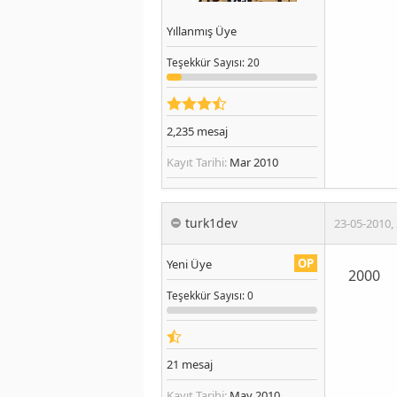
Yıllanmış Üye
Teşekkür
Sayısı
: 20
2,235
mesaj
Kayıt Tarihi:
Mar 2010
turk1dev
23-05-2010
,
OP
Yeni Üye
2000
Teşekkür
Sayısı
: 0
21
mesaj
Kayıt Tarihi:
May 2010