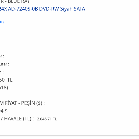
 - BLUE RAY
24X AD-7240S-0B DVD-RW Siyah SATA
 TL)
r :
tar :
 :
50 TL
18) :
1
FİYAT - PEŞİN ($) :
4 $
/ HAVALE (TL) :
2.046,71 TL