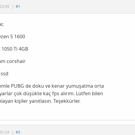
23:39
|
#1
r,
zen 5 1600
 1050 Ti 4GB
am corshair
 ssd
temle PUBG de doku ve kenar yumuşatma orta
yarlar çok düşükte kaç fps alırım. Lütfen bilen
layan kişiler yanıtlasın. Teşekkürler.
01:24
|
#2