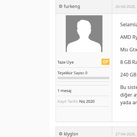
furkeng
26-04-2020
,
Selamla
AMD Ry
Msı Gtx
8 GB R
OP
Taze Üye
Teşekkür
Sayısı
: 0
240 GB
Bu sis
1
mesaj
diğer a
Kayıt Tarihi:
Nis 2020
yada an
klyglsn
27-04-2020
,