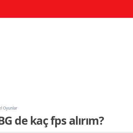
l Oyunlar
G de kaç fps alırım?