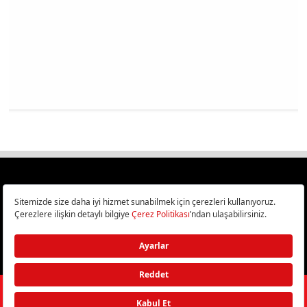
Türkiye
Cep Telefonu İncelemeleri,
Bilişim ve Teknoloji Haberleri CHIP Online’da!
©
2026
Doğan Burda Dergi Yayıncılık ve Pazarlama A.Ş.
/ Tüm hakları