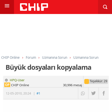
CHIP Online
Forum
Uzmanına Sorun
Uzmanına Sorun
Büyük dosyaları kopyalama
HPQ-User
Teşekkür
: 29
OP
CHIP Online
30,996
mesaj
12-05-2010
,
20:24
|
#1