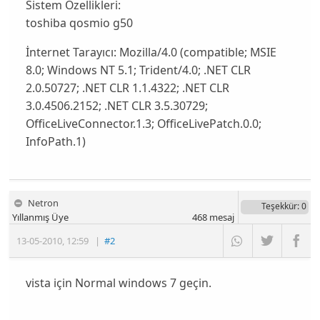
Sistem Özellikleri:
toshiba qosmio g50
İnternet Tarayıcı:
Mozilla/4.0 (compatible; MSIE
8.0; Windows NT 5.1; Trident/4.0; .NET CLR
2.0.50727; .NET CLR 1.1.4322; .NET CLR
3.0.4506.2152; .NET CLR 3.5.30729;
OfficeLiveConnector.1.3; OfficeLivePatch.0.0;
InfoPath.1)
Netron
Teşekkür
: 0
Yıllanmış Üye
468
mesaj
13-05-2010
,
12:59
|
#2
vista için Normal windows 7 geçin.