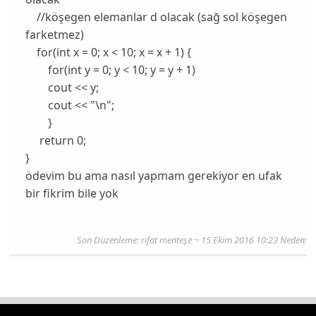
//köşegen elemanlar d olacak (sağ sol köşegen
farketmez)
for(int x = 0; x < 10; x = x + 1) {
for(int y = 0; y < 10; y = y + 1)
cout << y;
cout << "\n";
}
return 0;
}
ödevim bu ama nasıl yapmam gerekiyor en ufak
bir fikrim bile yok
Son Düzenleme:
rıfat menteşe
~ 15 Ekim 2016 10:23 Neden: