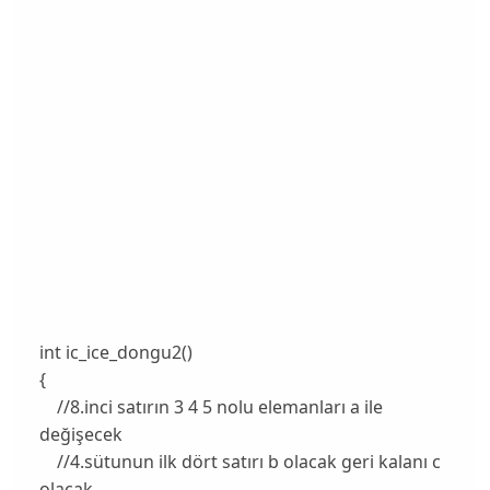
int ic_ice_dongu2()
{
//8.inci satırın 3 4 5 nolu elemanları a ile
değişecek
//4.sütunun ilk dört satırı b olacak geri kalanı c
olacak