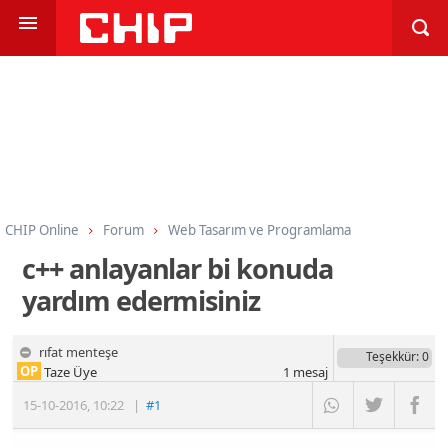
CHIP Online
Forum
Web Tasarım ve Programlama
Programlama
C ve C++
c++ anlayanlar bi konuda
yardım edermisiniz
rıfat menteşe
Teşekkür
: 0
OP
Taze Üye
1
mesaj
15-10-2016
,
10:22
|
#1