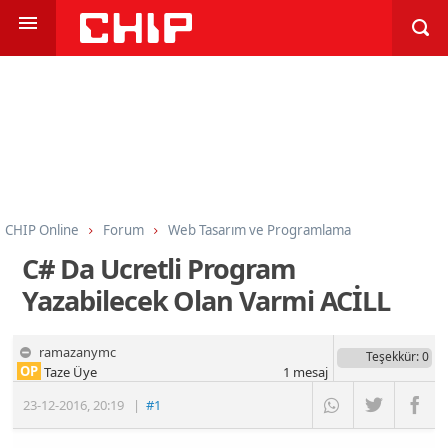
CHIP Online
Forum
Web Tasarım ve Programlama
Programlama
C#
C# Da Ucretli Program
Yazabilecek Olan Varmi ACİLL
ramazanymc
Teşekkür
: 0
OP
Taze Üye
1
mesaj
23-12-2016
,
20:19
|
#1