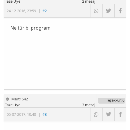
Taze Üye
2
mesaj
24-12-2016
,
23:59
|
#2
Ne tür bi program
Mert1542
Teşekkür
: 0
Taze Üye
3
mesaj
05-07-2017
,
10:48
|
#3