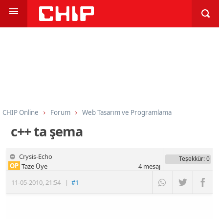
CHIP Online
Forum
Web Tasarım ve Programlama
Programlama
C ve C++
c++ ta şema
Crysis-Echo
Teşekkür
: 0
OP
Taze Üye
4
mesaj
11-05-2010
,
21:54
|
#1