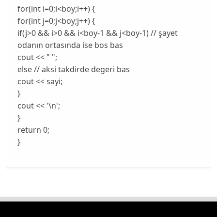
for(int i=0;i<boy;i++) {
for(int j=0;j<boy;j++) {
if(j>0 && i>0 && i<boy-1 && j<boy-1) // şayet
odanın ortasında ise bos bas
cout << " ";
else // aksi takdirde degeri bas
cout << sayi;
}
cout << '\n';
}
return 0;
}