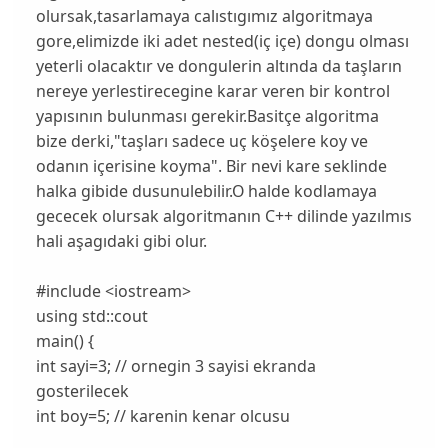
olursak,tasarlamaya calıstıgımız algoritmaya
gore,elimizde iki adet nested(iç içe) dongu olması
yeterli olacaktır ve dongulerin altında da taşların
nereye yerlestirecegine karar veren bir kontrol
yapısının bulunması gerekir.Basitçe algoritma
bize derki,"taşları sadece uç köşelere koy ve
odanın içerisine koyma". Bir nevi kare seklinde
halka gibide dusunulebilir.O halde kodlamaya
gececek olursak algoritmanın C++ dilinde yazılmıs
hali aşagıdaki gibi olur.
#include <iostream>
using std::cout
main() {
int sayi=3; // ornegin 3 sayisi ekranda
gosterilecek
int boy=5; // karenin kenar olcusu