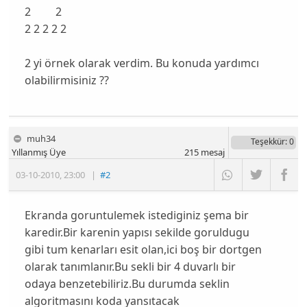
2 2
2 2 2 2 2
2 yi örnek olarak verdim. Bu konuda yardımcı
olabilirmisiniz ??
muh34
Teşekkür
: 0
Yıllanmış Üye
215
mesaj
03-10-2010
,
23:00
|
#2
Ekranda goruntulemek istediginiz şema bir
karedir.Bir karenin yapısı sekilde goruldugu
gibi tum kenarları esit olan,ici boş bir dortgen
olarak tanımlanır.Bu sekli bir 4 duvarlı bir
odaya benzetebiliriz.Bu durumda seklin
algoritmasını koda yansıtacak