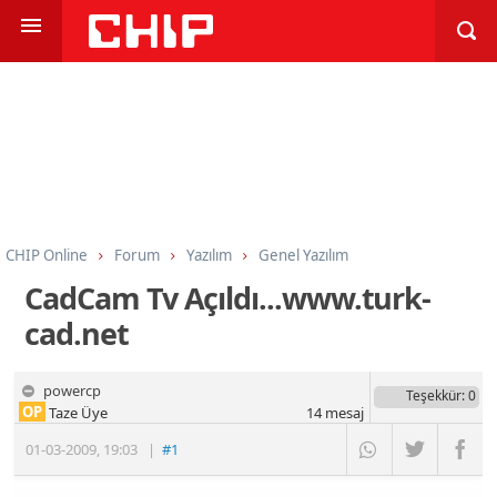
CHIP Online
Forum
Yazılım
Genel Yazılım
CadCam Tv Açıldı...www.turk-
cad.net
powercp
Teşekkür
: 0
OP
Taze Üye
14
mesaj
01-03-2009
,
19:03
|
#1