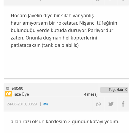
Hocam Javelin diye bir silah var yanlış
hatırlamıyorsam bir roketatar. Nişancı tüfeğinin
bulunduğu yerde kutuda duruyor. Parlıyordur
zaten. Onunla düşman helikopterlerini
patlatacaksın (tank da olabilir.)
ef8580
Teşekkür
: 0
OP
Taze Üye
4
mesaj
24-06-2013
,
00:29
|
#4
allah razı olsun kardeşim 2 gündür kafayı yedim.