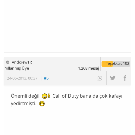
AndcrewTR
Teşekkür
: 102
Yıllanmış Üye
1,268
mesaj
24-06-2013
,
00:37
|
#5
Önemli değil
Call of Duty bana da çok kafayı
yedirtmişti.