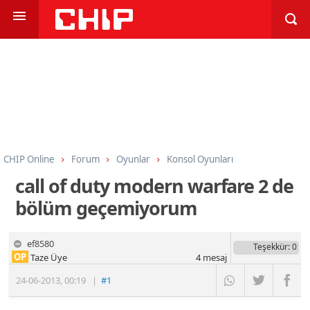
CHIP Online
Forum
Oyunlar
Konsol Oyunları
call of duty modern warfare 2 de
bölüm geçemiyorum
ef8580
Teşekkür
: 0
OP
Taze Üye
4
mesaj
24-06-2013
,
00:19
|
#1