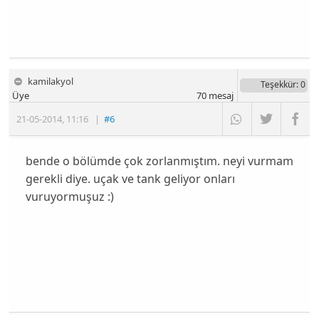
kamilakyol
Teşekkür
: 0
Üye
70
mesaj
21-05-2014
,
11:16
|
#6
bende o bölümde çok zorlanmıştım. neyi vurmam
gerekli diye. uçak ve tank geliyor onları
vuruyormuşuz :)