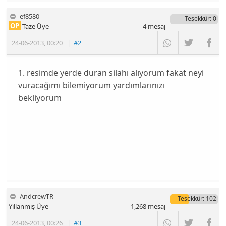
ef8580
Teşekkür
: 0
OP
Taze Üye
4
mesaj
24-06-2013
,
00:20
|
#2
1. resimde yerde duran silahı alıyorum fakat neyi
vuracağımı bilemiyorum yardımlarınızı
bekliyorum
AndcrewTR
Teşekkür
: 102
Yıllanmış Üye
1,268
mesaj
24-06-2013
,
00:26
|
#3