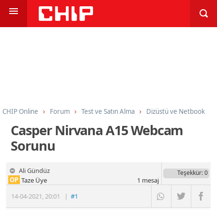
CHIP Online
Forum
Test ve Satın Alma
Dizüstü ve Netbook
Casper Nirvana A15 Webcam
Sorunu
Ali Gündüz
Teşekkür
: 0
OP
Taze Üye
1
mesaj
14-04-2021
,
20:01
|
#1