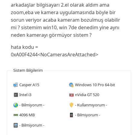
arkadaşlar bilgisayarı 2.el olarak aldım ama
zoom,eba ve kamera uygulamasında böyle bir
sorun veriyor acaba kameram bozulmuş olabilir
mi ? sistemim win10, win 7de denedim yine aynı
neden kamerayı görmüyor sistem ?
hata kodu =
0xA00F4244<NoCamerasAreAttached>
Sistem Bilgilerim
Casper A15
Windows 10 Pro 64-bit
Intel i3
nVidia GT 520
- Bilmiyorum -
- Kullanmıyorum -
4096 MB
- Bilmiyorum -
- Bilmiyorum -