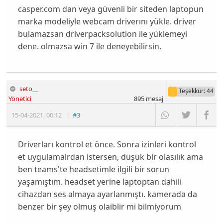
casper.com dan veya güvenli bir siteden laptopun
marka modeliyle webcam driverını yükle. driver
bulamazsan driverpacksolution ile yüklemeyi
dene. olmazsa win 7 ile deneyebilirsin.
seto__
Teşekkür
: 44
Yönetici
895
mesaj
15-04-2021
,
00:12
|
#3
Driverları kontrol et önce. Sonra izinleri kontrol
et uygulamalrdan istersen, düşük bir olasılık ama
ben teams'te headsetimle ilgili bir sorun
yaşamıştım. headset yerine laptoptan dahili
cihazdan ses almaya ayarlanmıştı. kamerada da
benzer bir şey olmuş olaiblir mi bilmiyorum