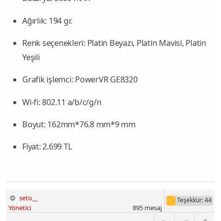
Ağırlık
: 194 gr.
Renk seçenekleri
: Platin Beyazı, Platin Mavisi, Platin
Yeşili
Grafik işlemci
: PowerVR GE8320
Wi-fi
: 802.11 a/b/c/g/n
Boyut
: 162mm*76.8 mm*9 mm
Fiyat
: 2.699 TL
seto__
Teşekkür
: 44
Yönetici
895
mesaj