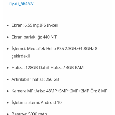
fiyati_66467/
Ekran
: 6,55 inç IPS In-cell
Ekran parlaklığı
: 440 NiT
İşlemci
: MediaTek Helio P35 2.3GHz+1.8GHz 8
çekirdekli
Hafıza
: 128GB Dahili Hafıza / 4GB RAM
Artırılabilir hafıza
: 256 GB
Kamera MP
: Arka: 48MP+5MP+2MP+2MP Ön: 8 MP
İşletim sistemi
: Android 10
Batarya
: 5000 mAh