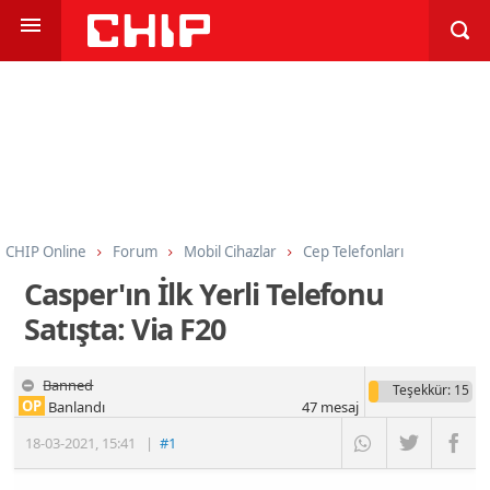
CHIP Online
Forum
Mobil Cihazlar
Cep Telefonları
Casper'ın İlk Yerli Telefonu
Satışta: Via F20
Banned
Teşekkür
: 15
OP
Banlandı
47
mesaj
18-03-2021
,
15:41
|
#1