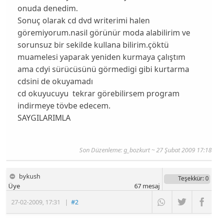
onuda denedim.
Sonuç olarak cd dvd writerimi halen
göremiyorum.nasil görünür moda alabilirim ve
sorunsuz bir sekilde kullana bilirim.çöktü
muamelesi yaparak yeniden kurmaya çalıştım
ama cdyi sürücüsünü görmedigi gibi kurtarma
cdsini de okuyamadı
cd okuyucuyu tekrar görebilirsem program
indirmeye tövbe edecem.
SAYGILARIMLA
Son Düzenleme:
g_bozkurt
~ 27 Şubat 2009 17:18
bykush
Teşekkür
: 0
Üye
67
mesaj
27-02-2009
,
17:31
|
#2