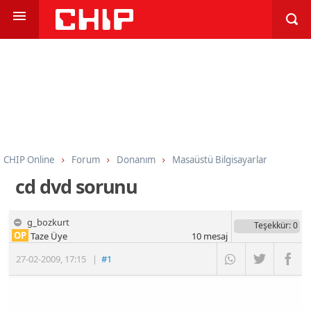
CHIP Online
Forum
Donanım
Masaüstü Bilgisayarlar
cd dvd sorunu
g_bozkurt
Teşekkür
: 0
OP
Taze Üye
10
mesaj
27-02-2009
,
17:15
|
#1