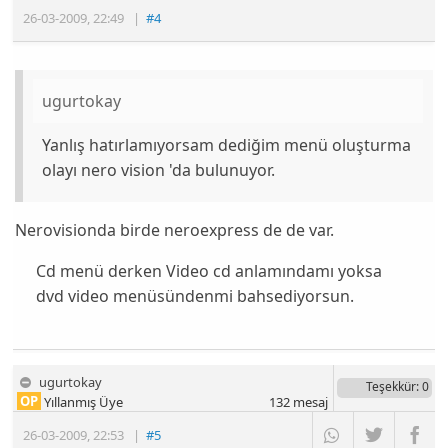
26-03-2009
,
22:49
|
#4
ugurtokay
Yanlış hatırlamıyorsam dediğim menü oluşturma
olayı nero vision 'da bulunuyor.
Nerovisionda birde neroexpress de de var.
Cd menü derken Video cd anlamındamı yoksa
dvd video menüsündenmi bahsediyorsun.
ugurtokay
Teşekkür
: 0
OP
Yıllanmış Üye
132
mesaj
26-03-2009
,
22:53
|
#5