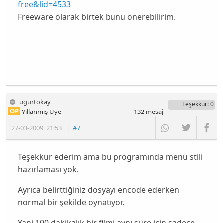
free&lid=4533
Freeware olarak birtek bunu önerebilirim.
ugurtokay
Teşekkür
: 0
OP
Yıllanmış Üye
132
mesaj
27-03-2009
,
21:53
|
#7
Teşekkür ederim ama bu programında menü stili
hazırlaması yok.
Ayrıca belirttiğiniz dosyayı encode ederken
normal bir şekilde oynatıyor.
Yani 100 dakikalık bir filmi aynı süre için sadece