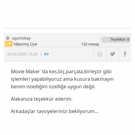
ugurtokay
Teşekkür
: 0
OP
Yıllanmış Üye
132
mesaj
30-03-2009
,
15:28
|
#9
Movie Maker 'da kes,biç,parçala,birleştir gibi
işlemleri yapabiliyoruz ama kusura bakmayın
benim istediğim özelliğe uygun değil.
Alakanıza teşekkür ederim.
Arkadaşlar tavsiyelerinizi bekliyorum...