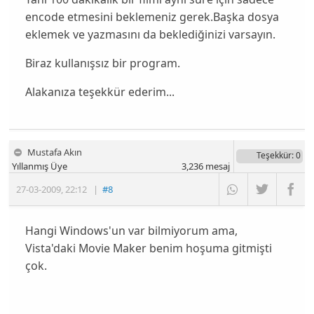
encode etmesini beklemeniz gerek.Başka dosya
eklemek ve yazmasını da beklediğinizi varsayın.
Biraz kullanışsız bir program.
Alakanıza teşekkür ederim...
Mustafa Akın
Teşekkür
: 0
Yıllanmış Üye
3,236
mesaj
27-03-2009
,
22:12
|
#8
Hangi Windows'un var bilmiyorum ama,
Vista'daki Movie Maker benim hoşuma gitmişti
çok.