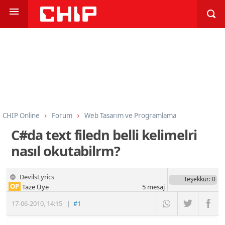
CHIP Online
Forum
Web Tasarım ve Programlama
Programlama
C ve C++
C#da text filedn belli kelimelri
nasıl okutabilrm?
DevilsLyrics
Teşekkür
: 0
OP
Taze Üye
5
mesaj
17-06-2010
,
14:15
|
#1