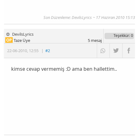
Son Düzenleme:
DevilsLyrics
~ 17 Haziran 2010 15:13
DevilsLyrics
Teşekkür
: 0
OP
Taze Üye
5
mesaj
22-06-2010
,
12:55
|
#2
kimse cevap vermemiş :D ama ben hallettim..