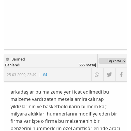
Banned
Teşekkür
: 0
Banlandı
556
mesaj
25-03-2009
,
23:49
|
#4
arkadaşlar bu malzeme yeni icat edilmedi bu
malzeme vardı zaten mesela amirakalı rap
yıldızlarının ve basketbolcuların bilmem kaç
milyara aldıkları hummerlarını modifiye eden bir
firma var işte o firma bu malzemenin bir
benzerini hummerlerin özel amrtisörlerinde aracı