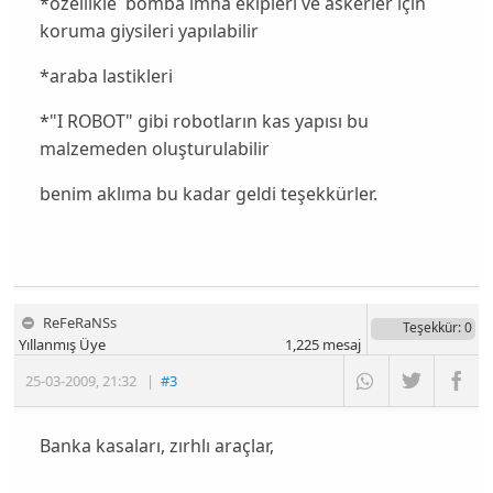
*özellikle bomba imha ekipleri ve askerler için
koruma giysileri yapılabilir
*araba lastikleri
*"I ROBOT" gibi robotların kas yapısı bu
malzemeden oluşturulabilir
benim aklıma bu kadar geldi teşekkürler.
ReFeRaNSs
Teşekkür
: 0
Yıllanmış Üye
1,225
mesaj
25-03-2009
,
21:32
|
#3
Banka kasaları, zırhlı araçlar,