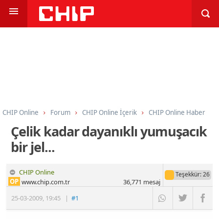
CHIP Online
Forum
CHIP Online İçerik
CHIP Online Haber
Çelik kadar dayanıklı yumuşacık
bir jel...
CHIP Online
Teşekkür
: 26
OP
www.chip.com.tr
36,771
mesaj
25-03-2009
,
19:45
|
#1