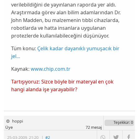
verilebildiğini de yayınlanan raporda yer aldı.
Araştırmada görev alan bilim adamlarından
Dr.
John Madden
, bu malzemenin tıbbi cihazlarda,
robotlarda ve hatta
insanlara uygulanan
protezlerde
kullanılabileceğini düşünüyor.
Tüm konu:
Çelik kadar dayanıklı yumuşacık bir
jel...
Kaynak:
www.chip.com.tr
Tartışıyoruz: Sizce böyle bir materyal en çok
hangi alanda işe yarayabilir?
hoppi
Teşekkür
: 0
Üye
72
mesaj
25-03-2009
,
21:20
|
#2