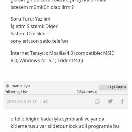
istesem mümkün olabilirmi?
Soru Türü:
Yazılım
İşletim Sistemi:
Diğer
Sistem Özellikleri:
sony ericson satio telefon
İnternet Tarayıcı:
Mozilla/4.0 (compatible; MSIE
8.0; Windows NT 5.1; Trident/4.0)
mancukya
Teşekkür
: 4
Yıllanmış Üye
2,844
mesaj
09-05-2010
,
01:13
|
#2
o tel bildigim kadariyla symbianli ve yanda
kitleme tusu var slidetounlock adli programla bu