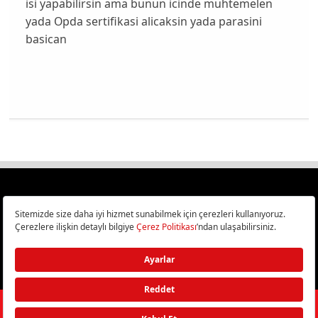
isi yapabilirsin ama bunun icinde muhtemelen
yada Opda sertifikasi alicaksin yada parasini
basican
Türkiye
Cep Telefonu İncelemeleri,
Bilişim ve Teknoloji Haberleri CHIP Online’da!
©
2026
Doğan Burda Dergi Yayıncılık ve Pazarlama A.Ş.
/ Tüm hakları