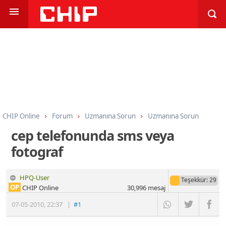
CHIP Online
Forum
Uzmanına Sorun
Uzmanına Sorun
cep telefonunda sms veya
fotograf
HPQ-User
Teşekkür
: 29
OP
CHIP Online
30,996
mesaj
07-05-2010
,
22:37
|
#1