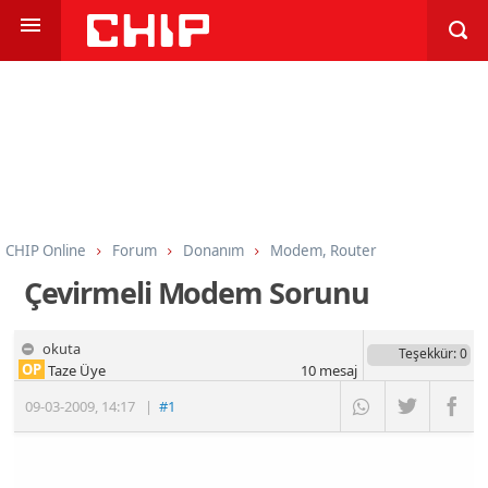
CHIP Online
Forum
Donanım
Modem, Router
Çevirmeli Modem Sorunu
okuta
Teşekkür
: 0
OP
Taze Üye
10
mesaj
09-03-2009
,
14:17
|
#1