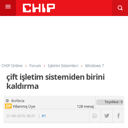
CHIP Online
Forum
İşletim Sistemleri
Windows 7
çift işletim sistemiden birini
kaldırma
ibofacia
Teşekkür
: 0
OP
Yıllanmış Üye
128
mesaj
21-06-2010
,
00:31
|
#1