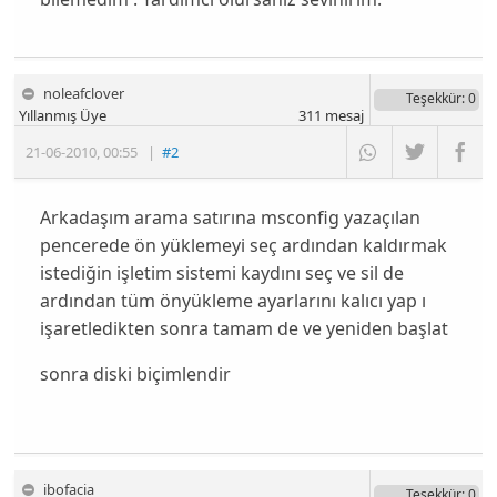
noleafclover
Teşekkür
: 0
Yıllanmış Üye
311
mesaj
21-06-2010
,
00:55
|
#2
Arkadaşım arama satırına msconfig yazaçılan
pencerede ön yüklemeyi seç ardından kaldırmak
istediğin işletim sistemi kaydını seç ve sil de
ardından tüm önyükleme ayarlarını kalıcı yap ı
işaretledikten sonra tamam de ve yeniden başlat
sonra diski biçimlendir
ibofacia
Teşekkür
: 0