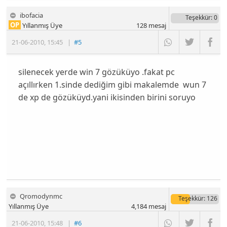
ibofacia
Teşekkür
: 0
OP
Yıllanmış Üye
128
mesaj
21-06-2010
,
15:45
|
#5
silenecek yerde win 7 gözüküyo .fakat pc
açıllırken 1.sinde dediğim gibi makalemde wun 7
de xp de gözüküyd.yani ikisinden birini soruyo
Qromodynmc
Teşekkür
: 126
Yıllanmış Üye
4,184
mesaj
21-06-2010
,
15:48
|
#6