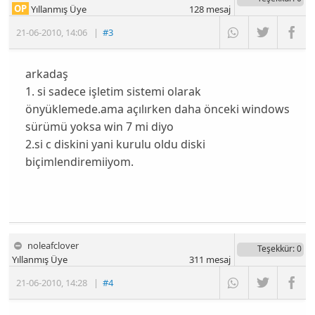
OP
Yıllanmış Üye
128
mesaj
21-06-2010
,
14:06
|
#3
arkadaş
1. si sadece işletim sistemi olarak
önyüklemede.ama açılırken daha önceki windows
sürümü yoksa win 7 mi diyo
2.si c diskini yani kurulu oldu diski
biçimlendiremiiyom.
noleafclover
Teşekkür
: 0
Yıllanmış Üye
311
mesaj
21-06-2010
,
14:28
|
#4