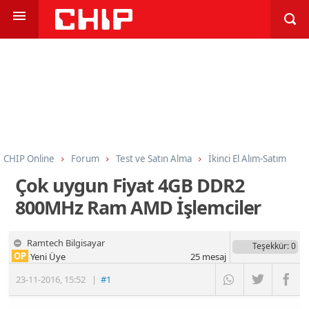
CHIP Online
Forum
Test ve Satın Alma
İkinci El Alım-Satım
Çok uygun Fiyat 4GB DDR2
800MHz Ram AMD İşlemciler
Ramtech Bilgisayar
Teşekkür
: 0
OP
Yeni Üye
25
mesaj
23-11-2016
,
15:52
|
#1