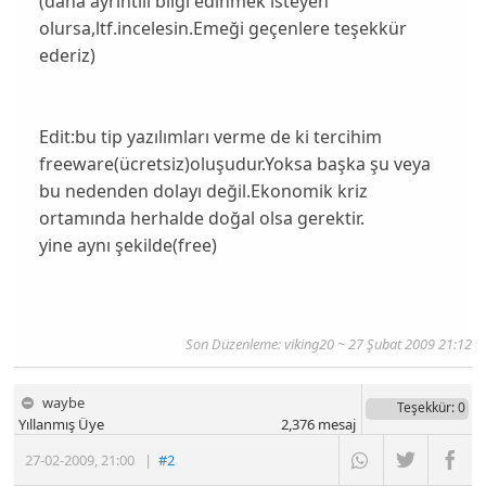
(daha ayrıntılı bilgi edinmek isteyen
olursa,ltf.incelesin.Emeği geçenlere teşekkür
ederiz)
Edit:bu tip yazılımları verme de ki tercihim
freeware(ücretsiz)oluşudur.Yoksa başka şu veya
bu nedenden dolayı değil.Ekonomik kriz
ortamında herhalde doğal olsa gerektir.
yine aynı şekilde(free)
Son Düzenleme:
viking20
~ 27 Şubat 2009 21:12
waybe
Teşekkür
: 0
Yıllanmış Üye
2,376
mesaj
27-02-2009
,
21:00
|
#2