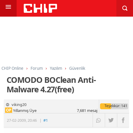
CHIP Online
Forum
Yazılım
Güvenlik
COMODO BOClean Anti-
Malware 4.27(free)
viking20
Teşekkür
: 141
OP
Yıllanmış Üye
7,681
mesaj
27-02-2009
,
20:46
|
#1