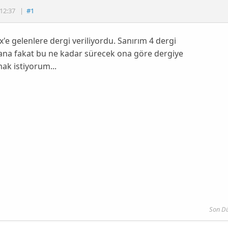
12:37
|
#1
e gelenlere dergi veriliyordu. Sanırım 4 dergi
ana fakat bu ne kadar sürecek ona göre dergiye
ak istiyorum...
Son D