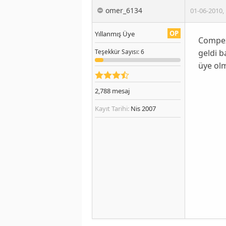
omer_6134
01-06-2010
,
OP
Yıllanmış Üye
Compex'
geldi b
Teşekkür
Sayısı
: 6
üye olm
2,788
mesaj
Kayıt Tarihi:
Nis 2007