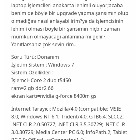
laptop işlemcileri anakarta lehimli oluyor;acaba
benim de böyle bir upgrade yapma şansımın olup
olmadığını nasıl anlayabilirim?ya da işlemcisinin
lehimli olması böyle bir şansımın hiçbir zaman
mümkün olmayacağı anlamına mı gelir?
Yanıtlarsanız çok sevinirim..
Soru Türü:
Donanım
İşletim Sistemi:
Windows 7
Sistem Özellikleri:
İşlemci=Core 2 duo t5450
ram=2 gb ddr2 66
ekran kartı=nvidia g-force 8400m gs
İnternet Tarayıcı:
Mozilla/4.0 (compatible; MSIE
8.0; Windows NT 6.1; Trident/4.0; GTB6.4; SLCC2;
.NET CLR 2.0.50727; .NET CLR 3.5.30729; .NET CLR
3.0.30729; Media Center PC 6.0; InfoPath.2; Tablet