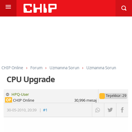
CHIP Online
Forum
Uzmanına Sorun
Uzmanına Sorun
CPU Upgrade
HPQ-User
Teşekkür
: 29
OP
CHIP Online
30,996
mesaj
30-05-2010
,
20:39
|
#1