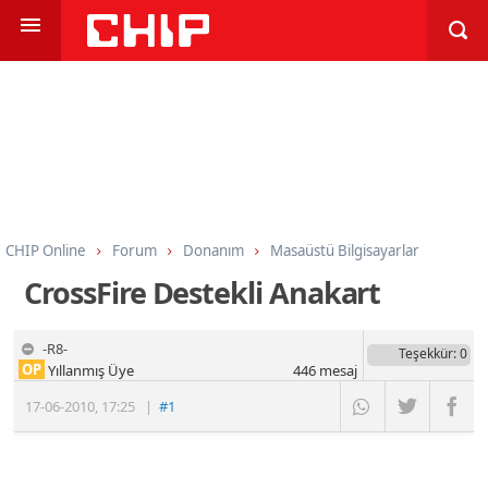
CHIP Online
Forum
Donanım
Masaüstü Bilgisayarlar
CrossFire Destekli Anakart
-R8-
Teşekkür
: 0
OP
Yıllanmış Üye
446
mesaj
17-06-2010
,
17:25
|
#1