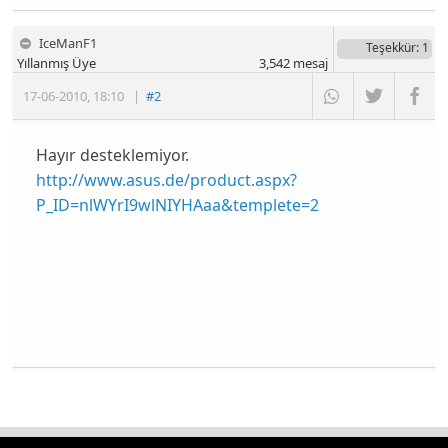
IceManF1
Teşekkür
: 1
Yıllanmış Üye
3,542
mesaj
17-06-2010
,
18:10
|
#2
Hayır desteklemiyor.
http://www.asus.de/product.aspx?
P_ID=nlWYrI9wlNIYHAaa&templete=2