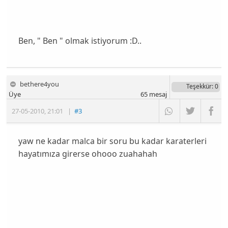
Ben, " Ben " olmak istiyorum :D..
bethere4you
Teşekkür
: 0
Üye
65
mesaj
27-05-2010
,
21:01
|
#3
yaw ne kadar malca bir soru bu kadar karaterleri
hayatımıza girerse ohooo zuahahah