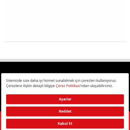
Türkiye
Cep Telefonu İncelemeleri,
Bilişim ve Teknoloji Haberleri CHIP Online’da!
©
2026
Doğan Burda Dergi Yayıncılık ve Pazarlama A.Ş.
/ Tüm hakları
saklıdır.