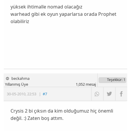
yüksek ihtimalle nomad olacağız
warhead gibi ek oyun yaparlarsa orada Prophet
olabiliriz
beckahma
Teşekkür
: 1
Yıllanmış Üye
1,052
mesaj
30-05-2010
,
22:53
|
#7
Crysis 2 bi çıksın da kim olduğumuz hiç önemli
değil. :) Zaten boş attım.