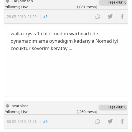
CarlJohnson
Teşekkür
: 0
Yıllanmış Üye
1,081
mesaj
28-05-2010
,
21:29
|
#5
walla crysis 1 i bitirmedim warhead i de
oynamadım ama oynadıgım kadarıyla Nomad iyi
cocuktur severim keratayı...
heatblast
Teşekkür
: 0
Yıllanmış Üye
2,260
mesaj
30-05-2010
,
21:58
|
#6