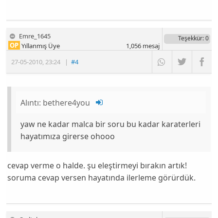
Emre_1645
Teşekkür
: 0
OP
Yıllanmış Üye
1,056
mesaj
27-05-2010
,
23:24
|
#4
Alıntı:
bethere4you
yaw ne kadar malca bir soru bu kadar karaterleri
hayatımıza girerse ohooo
cevap verme o halde. şu eleştirmeyi bırakın artık!
soruma cevap versen hayatında ilerleme görürdük.