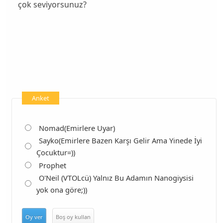
çok seviyorsunuz?
Anket
Nomad(Emirlere Uyar)
Sayko(Emirlere Bazen Karşı Gelir Ama Yinede İyi
Çocuktur=))
Prophet
O'Neil (VTOLcü) Yalnız Bu Adamın Nanogiysisi
yok ona göre;))
Oy ver
Boş oy kullan