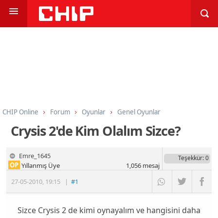
CHIP Online
Forum
Oyunlar
Genel Oyunlar
Crysis 2'de Kim Olalım Sizce?
Emre_1645
Teşekkür
: 0
OP
Yıllanmış Üye
1,056
mesaj
27-05-2010
,
19:15
|
#1
Sizce Crysis 2 de kimi oynayalım ve hangisini daha