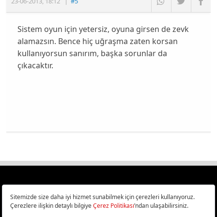
23-06-2013
,
18:12
|
#5
Sistem oyun için yetersiz, oyuna girsen de zevk
alamazsın. Bence hiç uğraşma zaten korsan
kullanıyorsun sanırım, başka sorunlar da
çıkacaktır.
Türkiye
Cep Telefonu İncelemeleri,