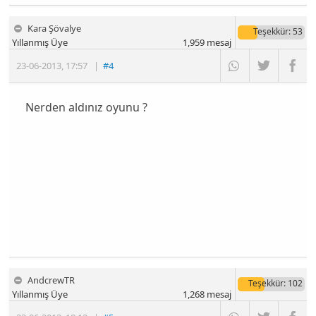
Kara Şövalye
Teşekkür
: 53
Yıllanmış Üye
1,959
mesaj
23-06-2013
,
17:57
|
#4
Nerden aldınız oyunu ?
AndcrewTR
Teşekkür
: 102
Yıllanmış Üye
1,268
mesaj