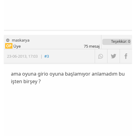
maskarya
Teşekkür
: 0
OP
Üye
75
mesaj
23-06-2013
,
17:03
|
#3
ama oyuna girio oyuna başlamıyor anlamadım bu
işten birşey ?