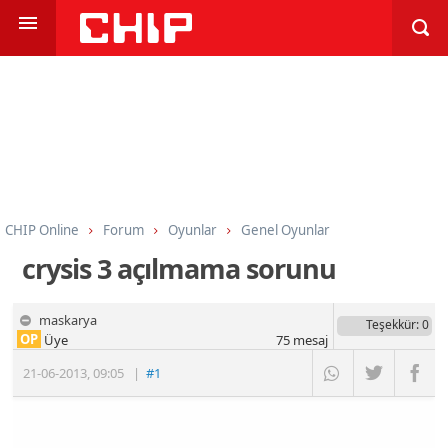
CHIP Online
Forum
Oyunlar
Genel Oyunlar
crysis 3 açılmama sorunu
maskarya
Teşekkür
: 0
OP
Üye
75
mesaj
21-06-2013
,
09:05
|
#1