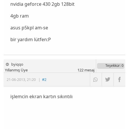
nvidia geforce 430 2gb 128bit
4gb ram
asus p5kpl am-se
bir yardım lütfen:P
byiqqo
Teşekkür
: 0
Yıllanmış Üye
122
mesaj
21-06-2013
,
21:20
|
#2
işlemcin ekran kartın sıkıntılı