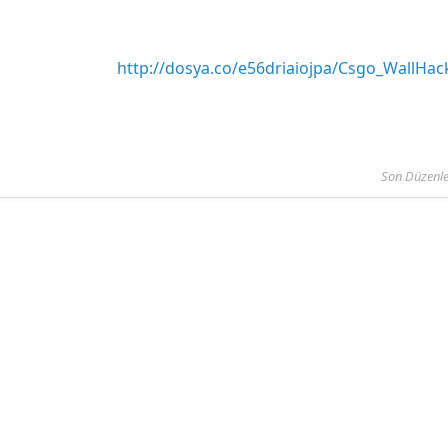
http://dosya.co/e56driaiojpa/Csgo_WallHack
Son Düzenl