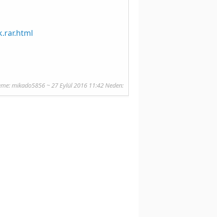
.rar.html
eme:
mikado5856
~ 27 Eylül 2016 11:42 Neden: