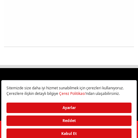
Türkiye
Cep Telefonu İncelemeleri,
Bilişim ve Teknoloji Haberleri CHIP Online’da!
©
2026
Doğan Burda Dergi Yayıncılık ve Pazarlama A.Ş.
/ Tüm hakları
saklıdır.