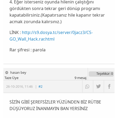
4. Eğer isterseniz oyunda hilenin çalıştığını
gördükten sonra tekrar geri dönüp programı
kapatabilirsiniz.(Kapatırsanız hile kapanır tekrar
acmak zorunda kalırsınız.)
LİNK :
http://s9.dosya.tc/server/0jacz3/CS-
GO_Wall_Hack.rar.html
Rar şifresi : parola
hasan bey
Teşekkür
: 0
Taze Üye
9
mesaj
26-10-2016
,
11:46
|
#2
SİZİN GİBİ ŞEREFSİZLER YÜZÜNDEN BİZ RÜTBE
DÜŞÜYORUZ İNANMAYIN BAN YERSİNİZ