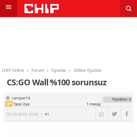
CHIP Online
Forum
Oyunlar
Online Oyunlar
CS:GO Wall %100 sorunsuz
camper14
Teşekkür
: 0
OP
Taze Üye
1
mesaj
02-10-2016
,
02:08
|
#1