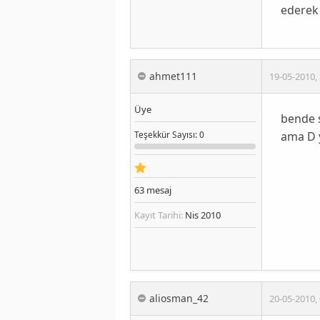
ederek s
ahmet111
19-05-2010
,
Üye
bende s
ama D 
Teşekkür
Sayısı
: 0
63
mesaj
Kayıt Tarihi:
Nis 2010
aliosman_42
20-05-2010
,