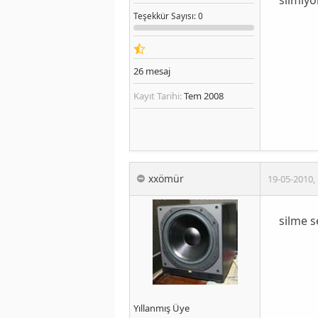
Teşekkür
Sayısı
: 0
26
mesaj
Kayıt Tarihi:
Tem 2008
xxömür
19-05-2010
,
silme s
Yıllanmış Üye