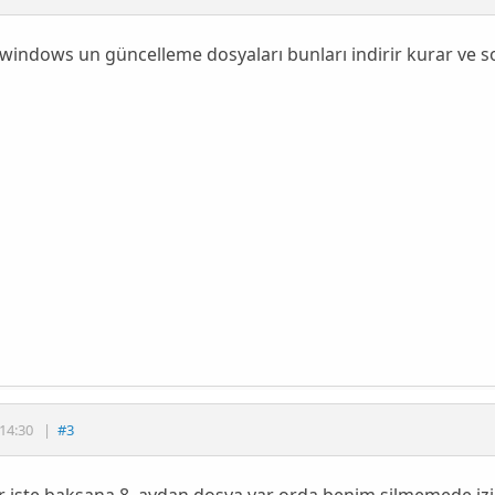
windows un güncelleme dosyaları bunları indirir kurar ve so
14:30
|
#3
r işte baksana 8. aydan dosya var orda.benim silmemede iz