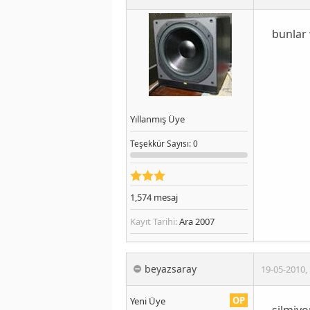
bunlar 
Yıllanmış Üye
Teşekkür
Sayısı
: 0
1,574
mesaj
Kayıt Tarihi:
Ara 2007
beyazsaray
19-05-2010
,
OP
Yeni Üye
silmiyo