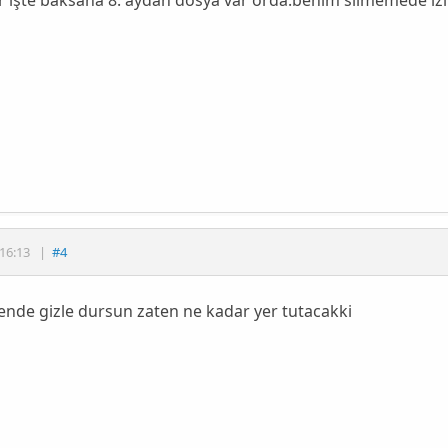
16:13
|
#4
ende gizle dursun zaten ne kadar yer tutacakki