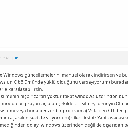
17:07
|
#5
e Windows güncellemelerini manuel olarak indirirsen ve bu
ws un C bölümünde yüklü olduğunu varsayıyorum) buradan
rle karşılaşabilirsin.
 silmenin hiçbir zararı yoktur fakat windows üzerinden bunl
 modda bilgisayarı açıp bu şekilde bir silmeyi deneyin.Olma
m sistemi veya buna benzer bir programla(Msla ben CD den 
ını açarak o şekilde siliyordum) silebilirsiniz.Yani kısacası
ermediğinden dolayı windows üzerinden değil de dışarıdan 