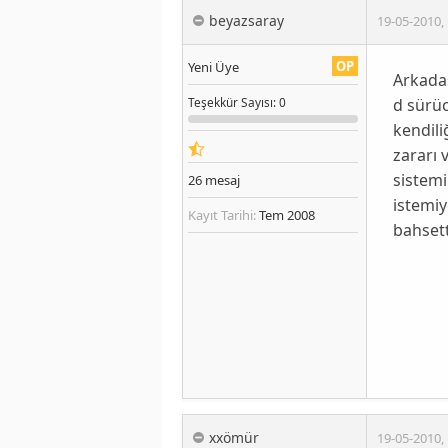
beyazsaray
19-05-2010
,
OP
Yeni Üye
Arkada
d sürü
Teşekkür
Sayısı
: 0
kendili
zararı 
sistem
26
mesaj
istemiy
Kayıt Tarihi:
Tem 2008
bahsett
xxömür
19-05-2010
,