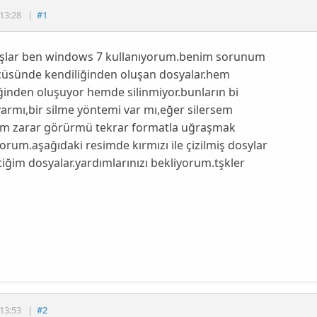
13:28
|
#1
şlar ben windows 7 kullanıyorum.benim sorunum
cüsünde kendiliğinden oluşan dosyalar.hem
ğinden oluşuyor hemde silinmiyor.bunların bi
varmı,bir silme yöntemi var mı,eğer silersem
im zarar görürmü tekrar formatla uğraşmak
orum.aşağıdaki resimde kırmızı ile çizilmiş dosylar
iğim dosyalar.yardımlarınızı bekliyorum.tşkler
13:53
|
#2