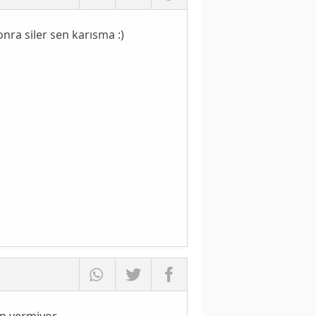
nra siler sen karısma :)
in vermiyor