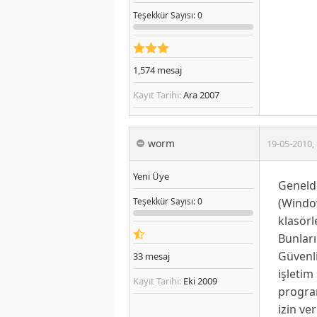
Teşekkür
Sayısı
: 0
1,574
mesaj
Kayıt Tarihi:
Ara 2007
worm
19-05-2010
,
Yeni Üye
Geneld
(Windo
Teşekkür
Sayısı
: 0
klasörle
Bunları
Güvenli
33
mesaj
işleti
Kayıt Tarihi:
Eki 2009
program
izin v