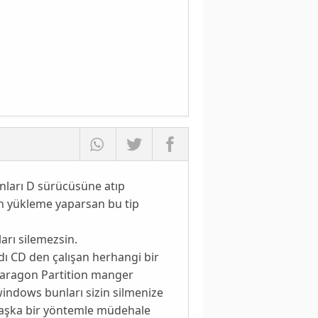
nları D sürücüsüne atıp
 yükleme yaparsan bu tip
arı silemezsin.
dı CD den çalışan herhangi bir
paragon Partition manger
 windows bunları sizin silmenize
başka bir yöntemle müdehale