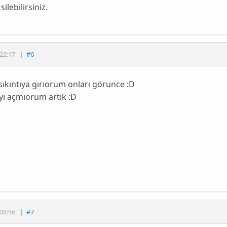
ilebilirsiniz.
22:17
|
#6
ıkıntıya gırıorum onları görunce :D
yı açmıorum artık :D
08:56
|
#7