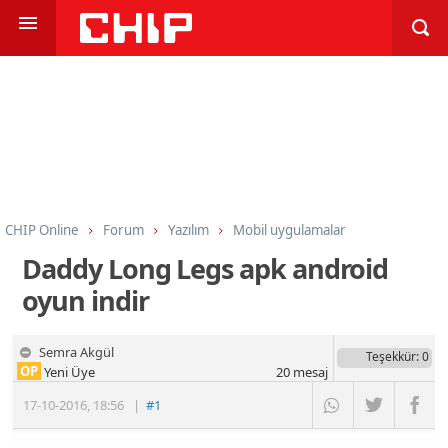
CHIP Online
Forum
Yazılım
Mobil uygulamalar
Daddy Long Legs apk android
oyun indir
Semra Akgül
Teşekkür
: 0
OP
Yeni Üye
20
mesaj
17-10-2016
,
18:56
|
#1