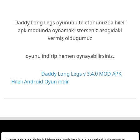
Daddy Long Legs oyununu telefonunuzda hileli
apk modunda oynamak isterseniz asagıdaki
vermiş oldugumuz
oyunu indirip hemen oynayabilirsiniz.
Daddy Long Legs v 3.4.0 MOD APK
Hileli Android Oyun indir