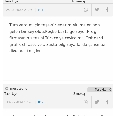
Taze Üye
16
mesaj
25-03-2009
,
21:36
|
#11
Tüm yardım için teşekür ederim.Aklıma en son
gelen bir şey oldu.Keşke başta gelseydi.Prog.
firmasının sitesini Türkçe'ye çevirdim; "Onboard
grafik chipset ve dizüstü bilgisayarlarda çalışmaz
diye belirtmişler.
mesutsenol
Teşekkür
: 0
Taze Üye
3
mesaj
30-06-2009
,
12:26
|
#12