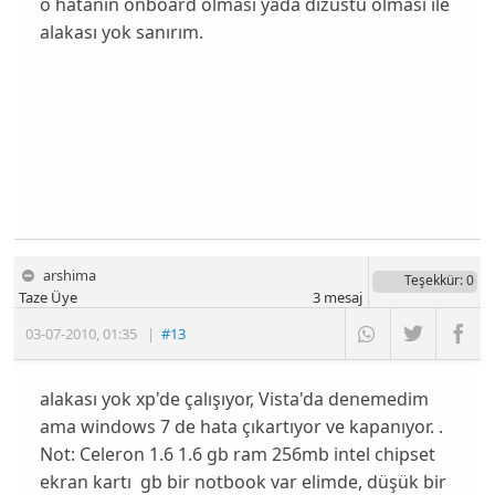
o hatanın onboard olması yada dizüstü olması ile
alakası yok sanırım.
arshima
Teşekkür
: 0
Taze Üye
3
mesaj
03-07-2010
,
01:35
|
#13
alakası yok xp'de çalışıyor, Vista'da denemedim
ama windows 7 de hata çıkartıyor ve kapanıyor. .
Not: Celeron 1.6 1.6 gb ram 256mb intel chipset
ekran kartı gb bir notbook var elimde, düşük bir