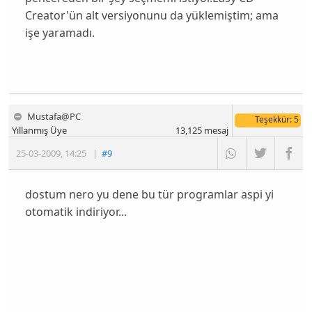
Creator'ün alt versiyonunu da yüklemiştim; ama
işe yaramadı.
Mustafa@PC
Teşekkür
: 5
Yıllanmış Üye
13,125
mesaj
25-03-2009
,
14:25
|
#9
dostum nero yu dene bu tür programlar aspi yi
otomatik indiriyor...