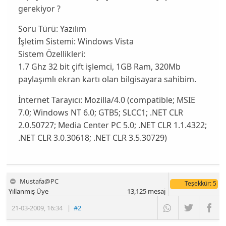
gerekiyor ?
Soru Türü:
Yazılım
İşletim Sistemi:
Windows Vista
Sistem Özellikleri:
1.7 Ghz 32 bit çift işlemci, 1GB Ram, 320Mb
paylaşımlı ekran kartı olan bilgisayara sahibim.
İnternet Tarayıcı:
Mozilla/4.0 (compatible; MSIE
7.0; Windows NT 6.0; GTB5; SLCC1; .NET CLR
2.0.50727; Media Center PC 5.0; .NET CLR 1.1.4322;
.NET CLR 3.0.30618; .NET CLR 3.5.30729)
Mustafa@PC
Teşekkür
: 5
Yıllanmış Üye
13,125
mesaj
21-03-2009
,
16:34
|
#2