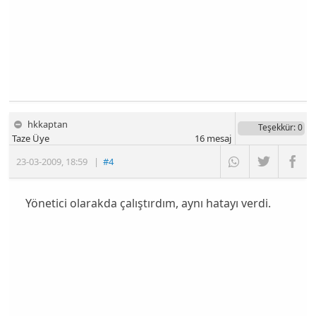
hkkaptan
Teşekkür
: 0
Taze Üye
16
mesaj
23-03-2009
,
18:59
|
#4
Yönetici olarakda çalıştırdım, aynı hatayı verdi.