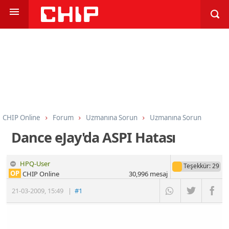
CHIP Online
Forum
Uzmanına Sorun
Uzmanına Sorun
Dance eJay'da ASPI Hatası
HPQ-User
Teşekkür
: 29
OP
CHIP Online
30,996
mesaj
21-03-2009
,
15:49
|
#1