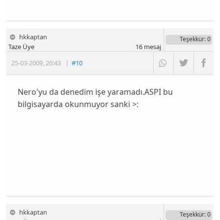
hkkaptan
Teşekkür
: 0
Taze Üye
16
mesaj
25-03-2009
,
20:43
|
#10
Nero'yu da denedim işe yaramadı.ASPI bu
bilgisayarda okunmuyor sanki >:
hkkaptan
Teşekkür
: 0