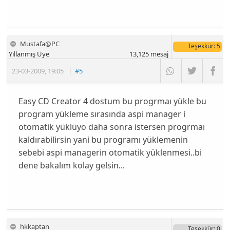
Mustafa@PC
Teşekkür
: 5
Yıllanmış Üye
13,125
mesaj
23-03-2009
,
19:05
|
#5
Easy CD Creator 4 dostum bu progrmaı yükle bu
program yükleme sırasında aspi manager i
otomatik yüklüyo daha sonra istersen progrmaı
kaldırabilirsin yani bu programı yüklemenin
sebebi aspi managerin otomatik yüklenmesi..bi
dene bakalım kolay gelsin...
hkkaptan
Teşekkür
: 0