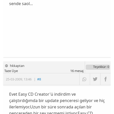
sende saol...
hkkaptan
Teşekkür
: 0
Taze Üye
16
mesaj
25-03-2009
,
13:46
|
#8
Evet Easy CD Creator'ü indirdim ve
çalıştırdığımda bir update penceresi geliyor ve hiç
ilerlemiyor.Uzun bir süre sonrada açılan bir
pencereden bir şey seçmemi istiyor.Easy CD