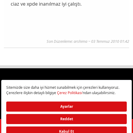
ciaz ve xpde inanılmaz iyi çalıştı.
Son Düzenleme: arshima ~ 03 Temmuz 2010 01:42
Türkiye
Cep Telefonu İncelemeleri,
Bilişim ve Teknoloji Haberleri CHIP Online’da!
©
2026
Doğan Burda Dergi Yayıncılık ve Pazarlama A.Ş.
/ Tüm hakları