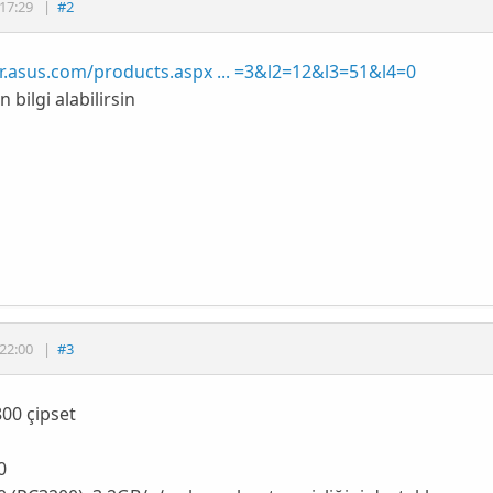
17:29
|
#2
tr.asus.com/products.aspx ... =3&l2=12&l3=51&l4=0
 bilgi alabilirsin
22:00
|
#3
00 çipset
0