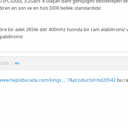
(PC3200), 3.2GB/s ‘e ulaşan bant genişliğini destekleyen v
iren en son ve en hızlı DDR bellek standardıdır.
re bir adet 265lik ddr 400mhz hızında bir ram alabilirsiniz 
pabilirsiniz
22:05
|
#4
/www.hepsiburada.com/kings ... 7&productid=bd20542
bu ra