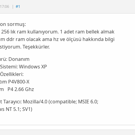
17:06
|
#1
on sormuş:
t 256 lık ram kullanıyorum. 1 adet ram bellek almak
um ddr ram olacak ama hz ve ölçüsü hakkında bilgi
stiyorum. Teşekkürler.
ürü:
Donanım
 Sistemi:
Windows XP
Özellikleri:
tım P4V800-X
im P4 2.66 Ghz
t Tarayıcı:
Mozilla/4.0 (compatible; MSIE 6.0;
s NT 5.1; SV1)