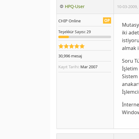
HPQ-User
10-03-2009
,
OP
CHIP Online
Mutasy
iki ade
Teşekkür
Sayısı
: 29
istiyor
almak i
30,996
mesaj
Soru T
Kayıt Tarihi:
Mar 2007
İşletim
Sistem 
anakar
İşlemc
İnterne
Window