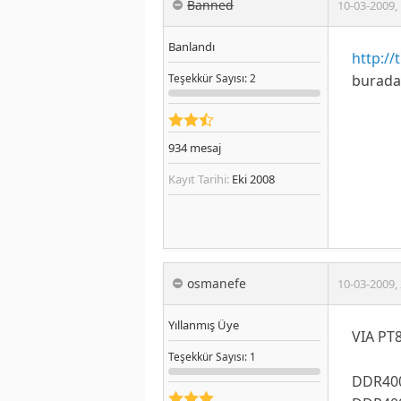
Banned
10-03-2009
,
Banlandı
http://
buradan
Teşekkür
Sayısı
: 2
934
mesaj
Kayıt Tarihi:
Eki 2008
osmanefe
10-03-2009
,
Yıllanmış Üye
VIA PT8
Teşekkür
Sayısı
: 1
DDR40