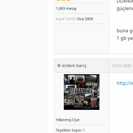
DDR400 
güçlend
1,693
mesaj
Kayıt Tarihi:
Oca 2009
buna gö
1 gb ya
erdem barış
10-03-2009
,
http:/
Yıllanmış Üye
Teşekkür
Sayısı
: 1