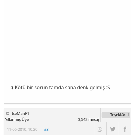
:( Kötü bir sorun tamda sana denk gelmiş :S
IceManF1
Teşekkür
: 1
Yıllanmış Üye
3,542
mesaj
11-06-2010
,
10:20
|
#3