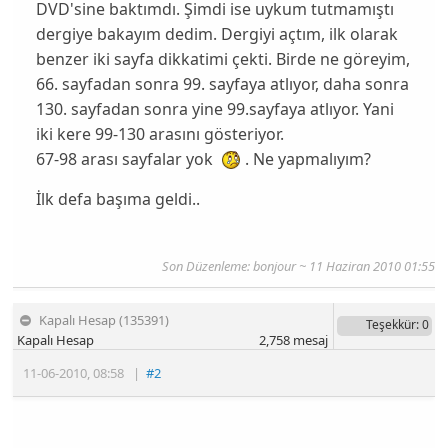
DVD'sine baktımdı. Şimdi ise uykum tutmamıştı
dergiye bakayım dedim. Dergiyi açtım, ilk olarak
benzer iki sayfa dikkatimi çekti. Birde ne göreyim,
66. sayfadan sonra 99. sayfaya atlıyor, daha sonra
130. sayfadan sonra yine 99.sayfaya atlıyor. Yani
iki kere 99-130 arasını gösteriyor.
67-98 arası sayfalar yok
. Ne yapmalıyım?
İlk defa başıma geldi..
Son Düzenleme:
bonjour
~ 11 Haziran 2010 01:55
Kapalı Hesap (135391)
Teşekkür
: 0
Kapalı Hesap
2,758
mesaj
11-06-2010
,
08:58
|
#2