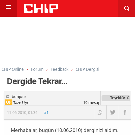
CHIP Online
Forum
Feedback
CHIP Dergisi
Dergide Tekrar...
bonjour
Teşekkür
: 0
OP
Taze Üye
19
mesaj
11-06-2010
,
01:34
|
#1
Merhabalar, bugün (10.06.2010) derginizi aldım.