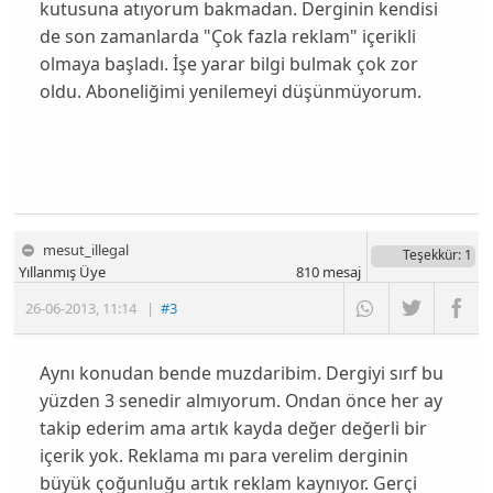
kutusuna atıyorum bakmadan. Derginin kendisi
de son zamanlarda "Çok fazla reklam" içerikli
olmaya başladı. İşe yarar bilgi bulmak çok zor
oldu. Aboneliğimi yenilemeyi düşünmüyorum.
mesut_illegal
Teşekkür
: 1
Yıllanmış Üye
810
mesaj
26-06-2013
,
11:14
|
#3
Aynı konudan bende muzdaribim. Dergiyi sırf bu
yüzden 3 senedir almıyorum. Ondan önce her ay
takip ederim ama artık kayda değer değerli bir
içerik yok. Reklama mı para verelim derginin
büyük çoğunluğu artık reklam kaynıyor. Gerçi