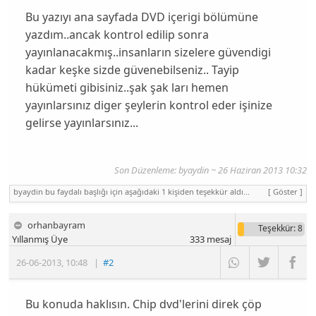
Bu yazıyı ana sayfada DVD içerigi bölümüne
yazdım..ancak kontrol edilip sonra
yayınlanacakmış..insanların sizelere güvendigi
kadar keşke sizde güvenebilseniz.. Tayip
hükümeti gibisiniz..şak şak ları hemen
yayınlarsınız diger şeylerin kontrol eder işinize
gelirse yayınlarsınız...
Son Düzenleme:
byaydin
~ 26 Haziran 2013 10:32
byaydin bu faydalı başlığı için aşağıdaki 1 kişiden teşekkür aldı...
[ Göster ]
orhanbayram
Teşekkür
: 8
Yıllanmış Üye
333
mesaj
26-06-2013
,
10:48
|
#2
Bu konuda haklısın. Chip dvd'lerini direk çöp