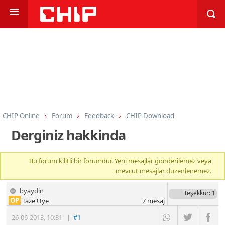
CHIP Online
Forum
Feedback
CHIP Download
Derginiz hakkinda
Bu forum kilitli bir forumdur. Yeni mesajlar gönderilemez veya
mevcut mesajlar düzenlenemez.
byaydin
Teşekkür
: 1
OP
Taze Üye
7
mesaj
26-06-2013
,
10:31
|
#1