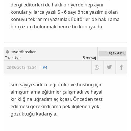
dergi editörleri de haklı bir yerde hep aynı
konular yıllarca yazılı 5 - 6 sayı önce yazılmış olan
konuyu tekrar mı yazsınlar. Editörler de haklı ama
bir çözüm bulunmalı bence bu konuya da.
swordbreaker
Teşekkür
: 0
Taze Üye
5
mesaj
28-06-2013
,
13:24
|
#4
son sayıyı sadece eğitimler ve hosting için
almıştım ama eğitimler çalışmadı ve hayal
kırıklığına uğradım açıkçası. Önceden test
edilmesi gerekirdi ama pek ilgilenen yok
gözüktüğü kadarıyla.