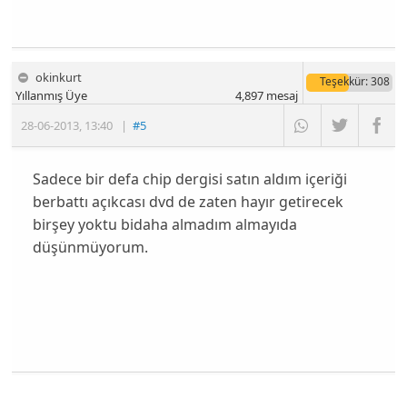
okinkurt
Teşekkür
: 308
Yıllanmış Üye
4,897
mesaj
28-06-2013
,
13:40
|
#5
Sadece bir defa chip dergisi satın aldım içeriği
berbattı açıkcası dvd de zaten hayır getirecek
birşey yoktu bidaha almadım almayıda
düşünmüyorum.