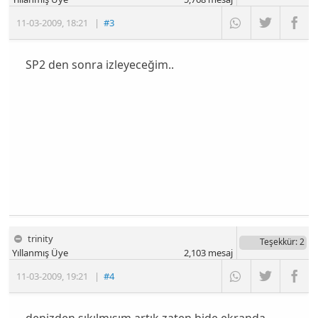
11-03-2009
,
18:21
|
#3
SP2 den sonra izleyeceğim..
trinity
Teşekkür
: 2
Yıllanmış Üye
2,103
mesaj
11-03-2009
,
19:21
|
#4
denizden sıkılmışım artık zaten bide ekranda