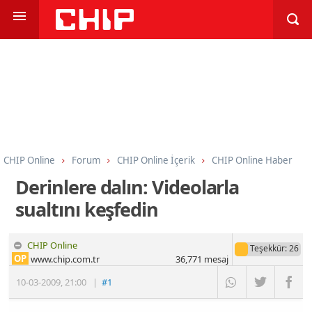
CHIP Online
Forum
CHIP Online İçerik
CHIP Online Haber
Derinlere dalın: Videolarla
sualtını keşfedin
CHIP Online
Teşekkür
: 26
OP
www.chip.com.tr
36,771
mesaj
10-03-2009
,
21:00
|
#1