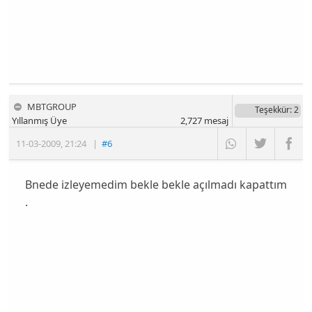
MBTGROUP
Teşekkür
: 2
Yıllanmış Üye
2,727
mesaj
11-03-2009
,
21:24
|
#6
Bnede izleyemedim bekle bekle açılmadı kapattım
.