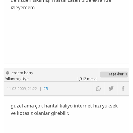
izleyemem
erdem barış
Teşekkür
: 1
Yıllanmış Üye
1,312
mesaj
11-03-2009
,
21:22
|
#5
güzel ama çok hantal kalıyo internet hızı yüksek
ve kotasız olanlar girebilir.