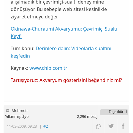
alışılmadık bir çevrimiçi-sualtı deneyimine
dönüşüyor. Bu sebeple web sitesi kesinlikle
ziyaret etmeye değer.
Okinawa-Churaumi Akvaryumu: Çevrimiçi Sualtı
Keyfi
Tüm konu:
Derinlere dalın: Videolarla sualtını
keşfedin
Kaynak:
www.chip.com.tr
Tartışıyoruz: Akvaryum gösterisini beğendiniz mi?
Mehmet-
Teşekkür
: 1
Yıllanmış Üye
2,296
mesaj
11-03-2009
,
09:23
|
#2