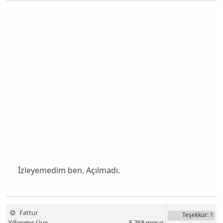
İzleyemedim ben. Açılmadı.
Fattur
Teşekkür
: 1
Yıllanmış Üye
5,768
mesaj