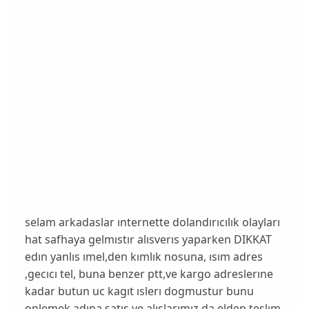
selam arkadaslar ınternette dolandırıcılık olayları
hat safhaya gelmıstır alısverıs yaparken DIKKAT
edın yanlıs ımel,den kımlık nosuna, ısım adres
,gecıcı tel, buna benzer ptt,ve kargo adreslerıne
kadar butun uc kagıt ıslerı dogmustur bunu
onlemek adına satıs ve alıslarımız,da elden teslım