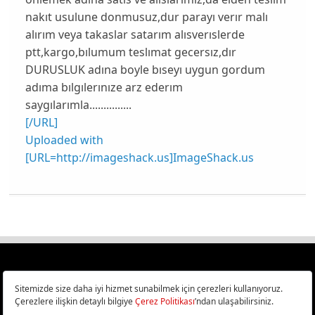
nakıt usulune donmusuz,dur parayı verır malı
alırım veya takaslar satarım alısverıslerde
ptt,kargo,bılumum teslımat gecersız,dır
DURUSLUK adına boyle bıseyı uygun gordum
adıma bılgılerınıze arz ederım
saygılarımla...............
[/URL]
Uploaded with
[URL=http://imageshack.us]ImageShack.us
Türkiye
Cep Telefonu İncelemeleri,