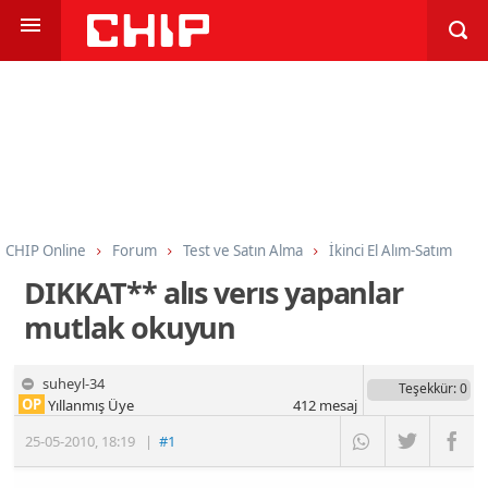
CHIP Online
Forum
Test ve Satın Alma
İkinci El Alım-Satım
DIKKAT** alıs verıs yapanlar
mutlak okuyun
suheyl-34
Teşekkür
: 0
OP
Yıllanmış Üye
412
mesaj
25-05-2010
,
18:19
|
#1