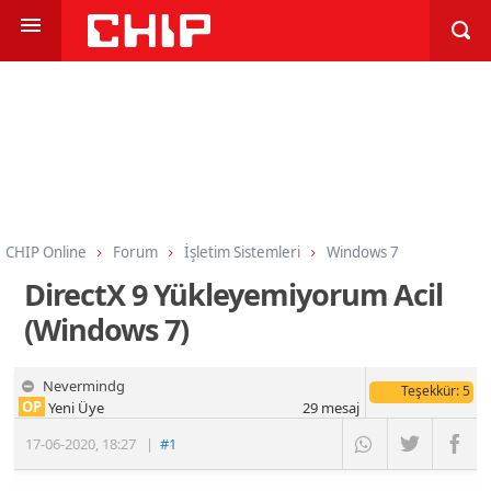
CHIP Online
Forum
İşletim Sistemleri
Windows 7
DirectX 9 Yükleyemiyorum Acil
(Windows 7)
Nevermindg
Teşekkür
: 5
OP
Yeni Üye
29
mesaj
17-06-2020
,
18:27
|
#1