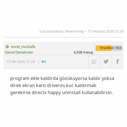
Son Düzenleme: Nevermindg ~ 17 Haziran 2020 21:20
excel_mustafa
Teşekkür
: 563
Genel Denetmen
4,508
mesaj
17-06-2020
,
21:29
|
#4
program ekle kaldırda gözüküyorsa kaldır yoksa
direk ekran kartı driverını kur. kaldırmak
gerekirse directx happy uninstall kullanabilirsin.