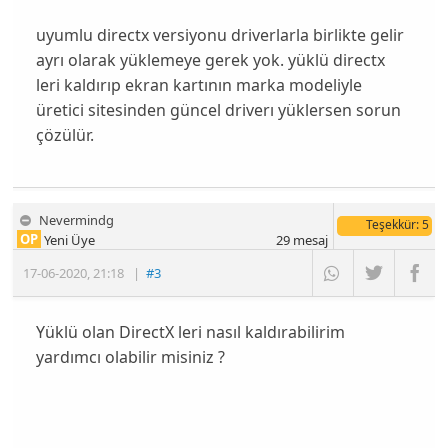
uyumlu directx versiyonu driverlarla birlikte gelir
ayrı olarak yüklemeye gerek yok. yüklü directx
leri kaldırıp ekran kartının marka modeliyle
üretici sitesinden güncel driverı yüklersen sorun
çözülür.
Nevermindg
Teşekkür
: 5
OP
Yeni Üye
29
mesaj
17-06-2020
,
21:18
|
#3
Yüklü olan DirectX leri nasıl kaldırabilirim
yardımcı olabilir misiniz ?