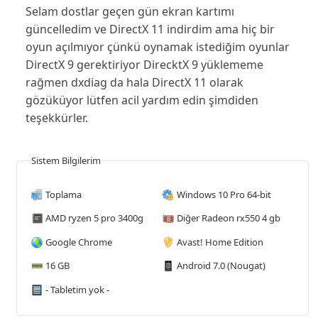
Selam dostlar geçen gün ekran kartımı
güncelledim ve DirectX 11 indirdim ama hiç bir
oyun açılmıyor çünkü oynamak istediğim oyunlar
DirectX 9 gerektiriyor DirecktX 9 yüklememe
rağmen dxdiag da hala DirectX 11 olarak
gözüküyor lütfen acil yardım edin şimdiden
teşekkürler.
Sistem Bilgilerim
Toplama
Windows 10 Pro 64-bit
AMD ryzen 5 pro 3400g
Diğer Radeon rx550 4 gb
Google Chrome
Avast! Home Edition
16 GB
Android 7.0 (Nougat)
- Tabletim yok -