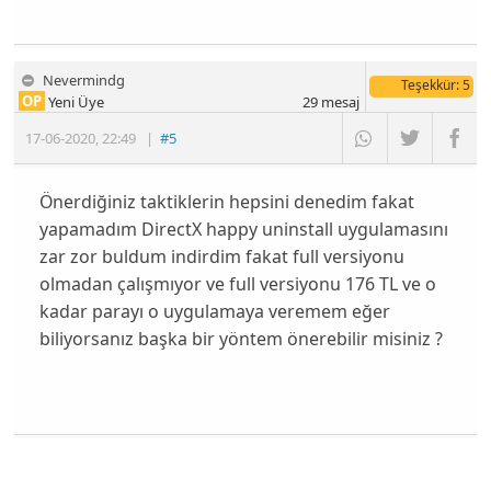
Nevermindg
Teşekkür
: 5
OP
Yeni Üye
29
mesaj
17-06-2020
,
22:49
|
#5
Önerdiğiniz taktiklerin hepsini denedim fakat
yapamadım DirectX happy uninstall uygulamasını
zar zor buldum indirdim fakat full versiyonu
olmadan çalışmıyor ve full versiyonu 176 TL ve o
kadar parayı o uygulamaya veremem eğer
biliyorsanız başka bir yöntem önerebilir misiniz ?