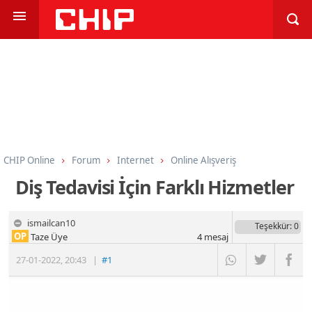
CHIP Online
Forum
Internet
Online Alışveriş
Diş Tedavisi İçin Farklı Hizmetler
ismailcan10
Teşekkür
: 0
OP
Taze Üye
4
mesaj
27-01-2022
,
20:43
|
#1