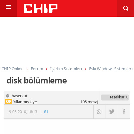
CHIP Online
Forum
İşletim Sistemleri
Eski Windows Sistemleri
disk bölümleme
haserkut
Teşekkür
: 0
OP
Yıllanmış Üye
105
mesaj
19-06-2010
,
18:13
|
#1