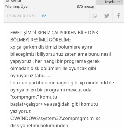
secfur
Teşekkür
: 0
Yıllanmış Üye
375
mesaj
19-06-2010
,
18:58
|
#2
EWET ŞİMDİ XPNİZ ÇALIŞIRKEN BİLE DİSK
BÖLMEYİ RESİMLİ GÖRELİM::
xp çalışırken diskimizi bölümlere ayıra
bilecegimizi biliyorsunuz zaten ama bunu nasıl
yapıyoruz . her hangi bir programa gerek
olmadan disk bölümleri ile oyuncak gibi
oynuyoruz tabi……..
linux un partition menageri gibi xp ninde hdd ile
oynıya bilen bir programı mevcut oda
“compmgmt” komutu
başlat>çalıştır> ve aşağıdaki gibi komutu
yazıyoruz
C:\WINDOWS\system32\compmgmt.m sc
disk yönetimi bölümünden