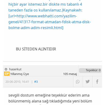
hiçbir ayar istemez.bir diskte ms tabanlı 4
taneden fazla os kullanılamaz.)Kaynakwh:
[url=http://www.webhatti.com/yazilim-
genel/41317-format-atmadan-fdisk-atma-disk-
bolme-adim-adim-resimli.html]
BU SİTEDEN ALINTIDIR
haserkut
Teşekkür
: 0
OP
Yıllanmış Üye
105
mesaj
20-06-2010
,
16:41
|
#3
sevgili dostum emeğine teşekkür ederim ama
bölünmemiş alana sağ tıkladığımda yeni bölüm