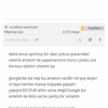
mcafee23 ayrılmıştır
Teşekkür
: 7
Yıllanmış Üye
3,717
mesaj
21-06-2010
,
04:22
|
#5
daha önce ayrılmış bir alan yoksa yukarıdaki
resimli anlatım ile yapamazsınız bunu çünkü söz
konusu işletim sistemi xp
google'da da hep bu anlatım var.Biri birşey atıyor
ortaya herkes inanıp kopyala yapıştır
yapıyor.SECFUR lafım sana değil.Google bu
anlatım ile dolu ve bu yanlış bir anlatım