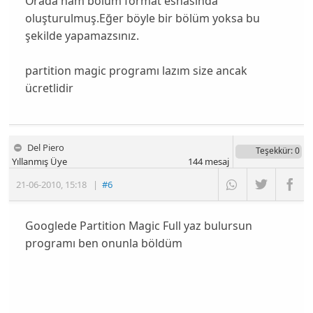
Orada ham bölüm format esnasında
oluşturulmuş.Eğer böyle bir bölüm yoksa bu
şekilde yapamazsınız.
partition magic programı lazım size ancak
ücretlidir
Del Piero
Teşekkür
: 0
Yıllanmış Üye
144
mesaj
21-06-2010
,
15:18
|
#6
Googlede Partition Magic Full yaz bulursun
programı ben onunla böldüm