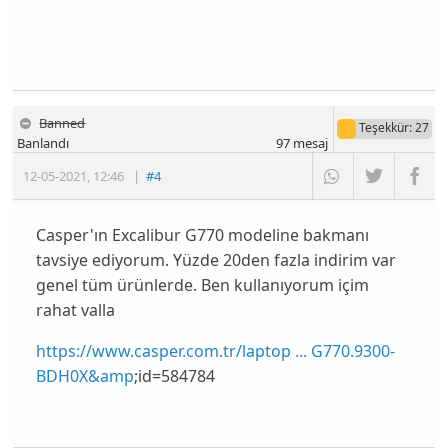
Banned
Teşekkür
: 27
Banlandı
97
mesaj
12-05-2021
,
12:46
|
#4
Casper'ın Excalibur G770 modeline bakmanı
tavsiye ediyorum. Yüzde 20den fazla indirim var
genel tüm ürünlerde. Ben kullanıyorum içim
rahat valla
https://www.casper.com.tr/laptop ... G770.9300-
BDH0X&amp
;id=584784