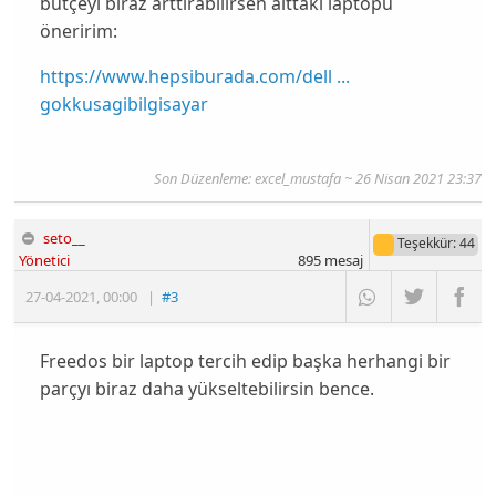
bütçeyi biraz arttırabilirsen alttaki laptopu
öneririm:
https://www.hepsiburada.com/dell ...
gokkusagibilgisayar
Son Düzenleme: excel_mustafa ~ 26 Nisan 2021 23:37
seto__
Teşekkür
: 44
Yönetici
895
mesaj
27-04-2021
,
00:00
|
#3
Freedos bir laptop tercih edip başka herhangi bir
parçyı biraz daha yükseltebilirsin bence.