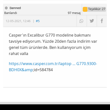
Banned
Teşekkür
: 27
Banlandı
97
mesaj
12-05-2021
,
12:46
|
#5
Casper'ın Excalibur G770 modeline bakmanı
tavsiye ediyorum. Yüzde 20den fazla indirim var
genel tüm ürünlerde. Ben kullanıyorum içim
rahat valla
https://www.casper.com.tr/laptop ... G770.9300-
BDH0X&amp
;id=584784