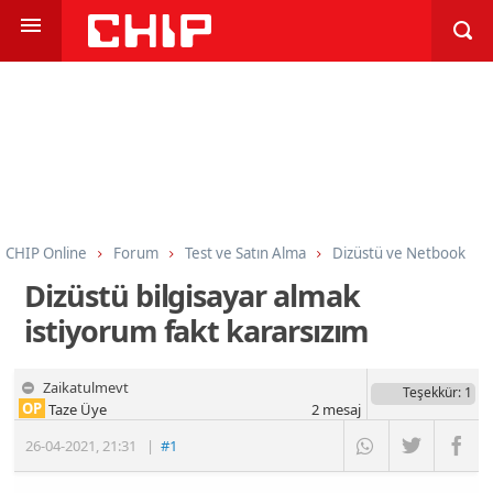
CHIP Online
Forum
Test ve Satın Alma
Dizüstü ve Netbook
Dizüstü bilgisayar almak
istiyorum fakt kararsızım
Zaikatulmevt
Teşekkür
: 1
OP
Taze Üye
2
mesaj
26-04-2021
,
21:31
|
#1