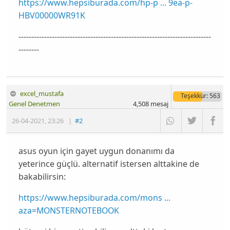
https://www.hepsiburada.com/hp-p ... 9ea-p-
HBV00000WR91K
---------------------------------------------------------------------------
--------
excel_mustafa
Teşekkür
: 563
Genel Denetmen
4,508
mesaj
26-04-2021
,
23:26
|
#2
asus oyun için gayet uygun donanımı da
yeterince güçlü. alternatif istersen alttakine de
bakabilirsin:
https://www.hepsiburada.com/mons ...
aza=MONSTERNOTEBOOK