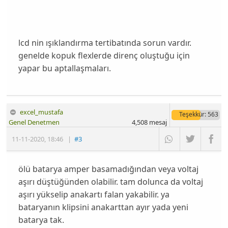
lcd nin ışıklandırma tertibatında sorun vardır.
genelde kopuk flexlerde direnç oluştuğu için
yapar bu aptallaşmaları.
excel_mustafa
Teşekkür
: 563
Genel Denetmen
4,508
mesaj
11-11-2020
,
18:46
|
#3
ölü batarya amper basamadığından veya voltaj
aşırı düştüğünden olabilir. tam dolunca da voltaj
aşırı yükselip anakartı falan yakabilir. ya
bataryanın klipsini anakarttan ayır yada yeni
batarya tak.