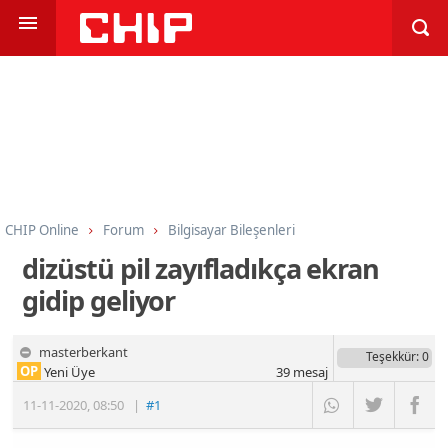
CHIP Online
Forum
Bilgisayar Bileşenleri
İşlemci, Anakart, Bellek
dizüstü pil zayıfladıkça ekran
gidip geliyor
masterberkant
Teşekkür
: 0
OP
Yeni Üye
39
mesaj
11-11-2020
,
08:50
|
#1