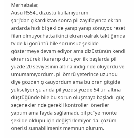
Merhabalar,
Ausu R554L dizüstü kullanıyorum.
şarj'dan çıkardıktan sonra pil zayıflayınca ekran
ardarda hızlı bi şekilde yanıp yanıp sönüyor. reset
filan olmuyor.hatta ikinci ekran oalrak taktığımda
tv de ki görüntü bile sorunsuz şekilde
göstermeye devam ediyor ama dizüstünün kendi
ekranı sürekli kararıp duruyor. ilk başlarda pil
yüzde 20 seviyesinin altına indiğinde oluyordu ve
umursamıyordum. pil ömrü yeterince uzundu
diye gözden çıkauyordum ama bu oran gitgide
yükseliyor şu anda pil yüzdsi yüzde 54 ün altına
düştüğünde bile bu sorun oluşmaya başladı. güç
seçeneklerinde gerekli kontrolleri önerileri
yaptım ama fayda sağlamadı. pil pc"ye monte
şekilde oldupu için değiştirlemiyor da. çözüm
önerisi suınabilirseniz memnun olurum.