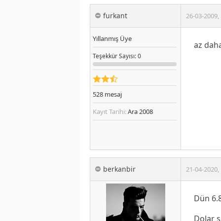
furkant
26-03-2009
,
Yıllanmış Üye
az dah
Teşekkür
Sayısı
: 0
528
mesaj
Kayıt Tarihi:
Ara 2008
berkanbir
21-04-2020
,
Dün 6.8
Dolar ş