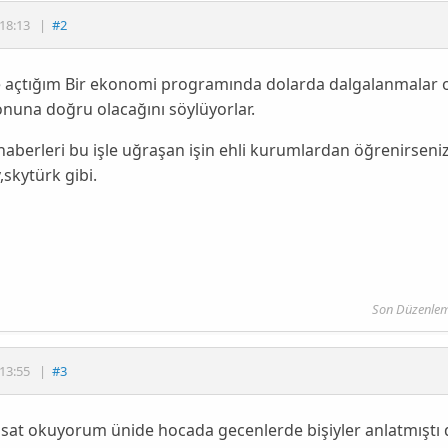
18:13
|
#2
 açtığım Bir ekonomi programında dolarda dalgalanmalar o
nuna doğru olacağını söylüyorlar.
haberleri bu işle uğraşan işin ehli kurumlardan öğrenirseniz 
,skytürk gibi.
Son Düzenlem
13:55
|
#3
isat okuyorum ünide hocada gecenlerde bişiyler anlatmıştı dol