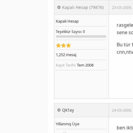
Kapalı Hesap (79876)
23-03-2009
,
Kapalı Hesap
rasgele
sene so
Teşekkür
Sayısı
: 0
Bu tür 
cnn,ntv
1,252
mesaj
Kayıt Tarihi:
Tem 2008
Qk†ay
24-03-2009
,
Yıllanmış Üye
ben ikt