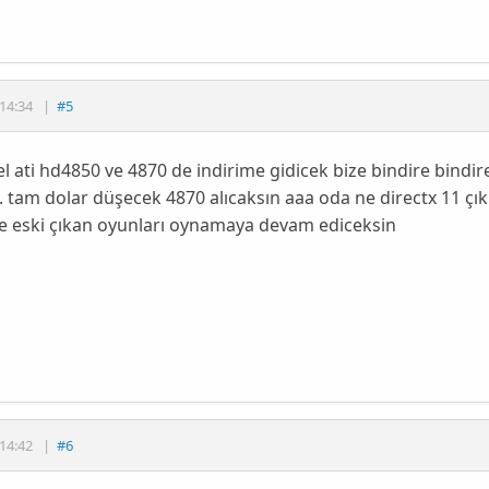
14:34
|
#5
l ati hd4850 ve 4870 de indirime gidicek bize bindire bindir
 tam dolar düşecek 4870 alıcaksın aaa oda ne directx 11 çıkıc
e eski çıkan oyunları oynamaya devam ediceksin
14:42
|
#6