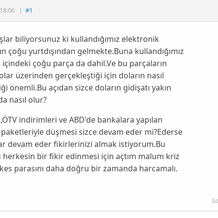
18:06
|
#1
lar biliyorsunuz ki kullandığımız elektronik
ın çoğu yurtdışından gelmekte.Buna kullandığımız
n içindeki çoğu parça da dahil.Ve bu parçaların
dolar üzerinden gerçekleştiği için doların nasıl
iği önemli.Bu açıdan sizce doların gidişatı yakın
a nasıl olur?
,ÖTV indirimleri ve ABD'de bankalara yapılan
 paketleriyle düşmesi sizce devam eder mi?Ederse
r devam eder fikirlerinizi almak istiyorum.Bu
herkesin bir fikir edinmesi için açtım malum kriz
rkes parasını daha doğru bir zamanda harcamalı.
So