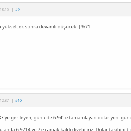
18:15
|
#9
a yükselcek sonra devamlı düşücek :) %71
12:37
|
#10
7'ye gerileyen, günü de 6.94'te tamamlayan dolar yeni güne
u anda 6.9714 ve 7'e ramak kaldı diyebiliriz. Dolar takibini 