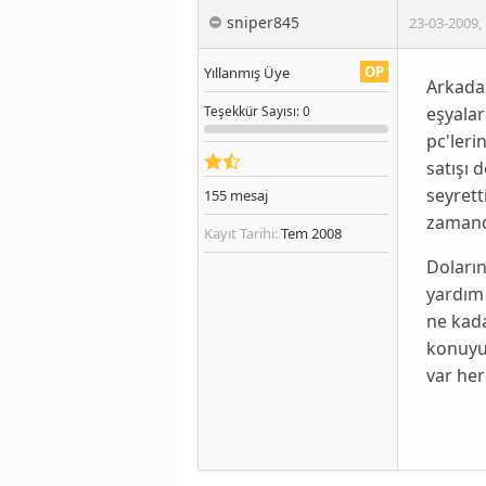
sniper845
23-03-2009
,
OP
Yıllanmış Üye
Arkadaş
eşyalar
Teşekkür
Sayısı
: 0
pc'leri
satışı 
seyrett
155
mesaj
zamand
Kayıt Tarihi:
Tem 2008
Doların
yardım
ne kada
konuyu 
var he