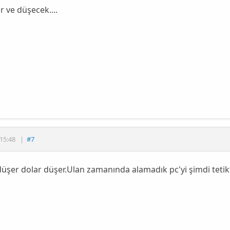
 ve düşecek....
15:48
|
#7
üşer dolar düşer.Ulan zamanında alamadık pc'yi şimdi tetikte