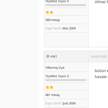
olmaz b
Teşekkür
Sayısı
: 0
300
mesaj
Kayıt Tarihi:
Mar 2009
mk1
24-03-2009
,
Yıllanmış Üye
bütün 
havale 
Teşekkür
Sayısı
: 0
481
mesaj
Kayıt Tarihi:
Şub 2009