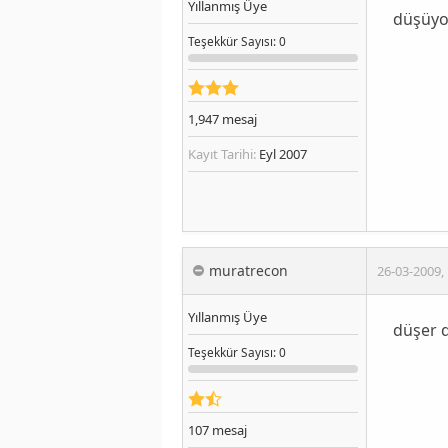
Yıllanmış Üye
düşüyor
Teşekkür
Sayısı
: 0
1,947
mesaj
Kayıt Tarihi:
Eyl 2007
muratrecon
26-03-2009
,
Yıllanmış Üye
düşer d
Teşekkür
Sayısı
: 0
107
mesaj