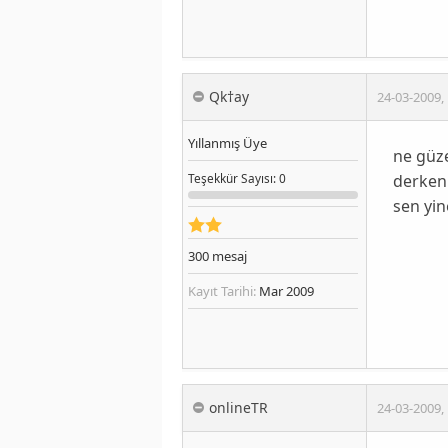
Qk†ay
24-03-2009
,
Yıllanmış Üye
ne güze
derken.
Teşekkür
Sayısı
: 0
sen yin
300
mesaj
Kayıt Tarihi:
Mar 2009
onlineTR
24-03-2009
,