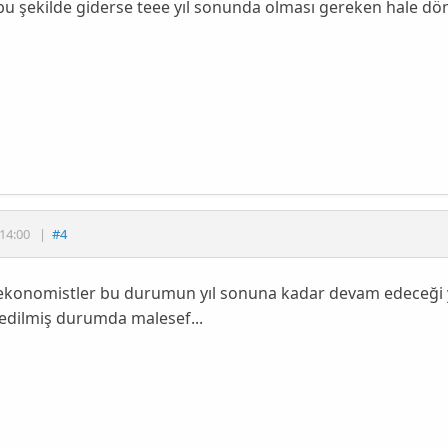
u şekilde giderse teee yıl sonunda olması gereken hale dö
14:00
|
#4
ekonomistler bu durumun yıl sonuna kadar devam edeceği 
edilmiş durumda malesef...