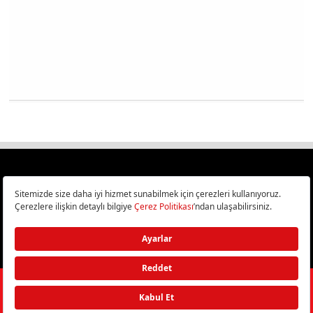
Türkiye
Cep Telefonu İncelemeleri,
Bilişim ve Teknoloji Haberleri CHIP Online’da!
©
2026
Doğan Burda Dergi Yayıncılık ve Pazarlama A.Ş.
/ Tüm hakları
saklıdır.