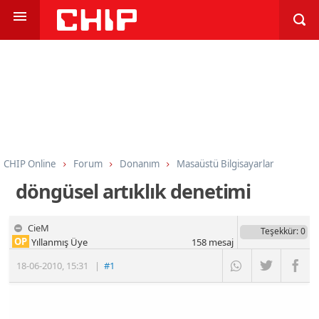
CHIP Online
Forum
Donanım
Masaüstü Bilgisayarlar
döngüsel artıklık denetimi
CieM
Teşekkür
: 0
OP
Yıllanmış Üye
158
mesaj
18-06-2010
,
15:31
|
#1