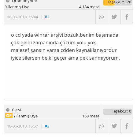
Qromodynmc
Teşekkür
: 126
Yıllanmış Üye
4,184
mesaj
18-06-2010
,
15:44
|
#2
o cd yada winrar arşivi bozuk,benim başımada
çok geldi zamanında çözüm yolu yok
malesef,şansın varsa cdden kaynaklanıyordur
iyice silersen belki geçer ama pek sanmıyorum.
CieM
Teşekkür
: 0
OP
Yıllanmış Üye
158
mesaj
18-06-2010
,
15:57
|
#3