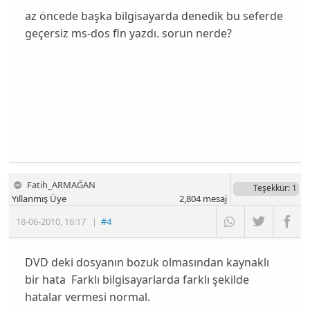
az öncede başka bilgisayarda denedik bu seferde
geçersiz ms-dos fln yazdı. sorun nerde?
Fatih_ARMAĞAN
Teşekkür
: 1
Yıllanmış Üye
2,804
mesaj
18-06-2010
,
16:17
|
#4
DVD deki dosyanın bozuk olmasından kaynaklı
bir hata Farklı bilgisayarlarda farklı şekilde
hatalar vermesi normal.