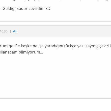
 Geldigi kadar cevirdim xD
16:30
|
#4
orum qolGe keşke ne işe yaradığını türkçe yazılsaymış.çeviri 
ullanacam bilmiyorum...