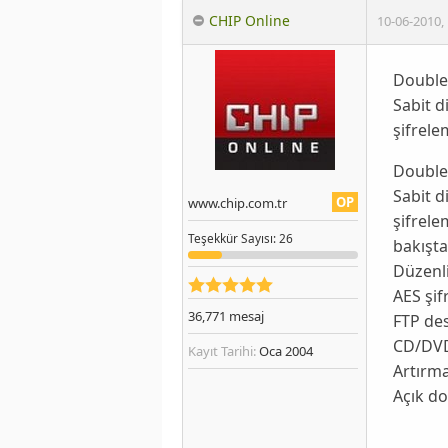
CHIP Online
10-06-2010
,
DoubleS
Sabit d
şifrele
DoubleS
Sabit d
OP
www.chip.com.tr
şifrele
Teşekkür
Sayısı
: 26
bakışta
Düzenli
AES şif
36,771
mesaj
FTP de
CD/DVD
Kayıt Tarihi:
Oca 2004
Artırm
Açık do