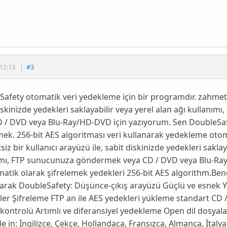
12:13
|
#3
afety otomatik veri yedekleme için bir programdır. zahmetsiz
iskinizde yedekleri saklayabilir veya yerel alan ağı kullan
D / DVD veya Blu-Ray/HD-DVD için yazıyorum. Sen DoubleSaf
mek. 256-bit AES algoritması veri kullanarak yedekleme otom
iz bir kullanıcı arayüzü ile, sabit diskinizde yedekleri saklay
ımı, FTP sunucunuza göndermek veya CD / DVD veya Blu-Ray
atik olarak şifrelemek yedekleri 256-bit AES algorithm.Benef
larak DoubleSafety: Düşünce-çıkış arayüzü Güçlü ve esnek Ya
er Şifreleme FTP an ile AES yedekleri yükleme standart CD
ontrolü Artımlı ve diferansiyel yedekleme Open dil dosyal
le in: İngilizce, Çekçe, Hollandaca, Fransızca, Almanca, İtaly