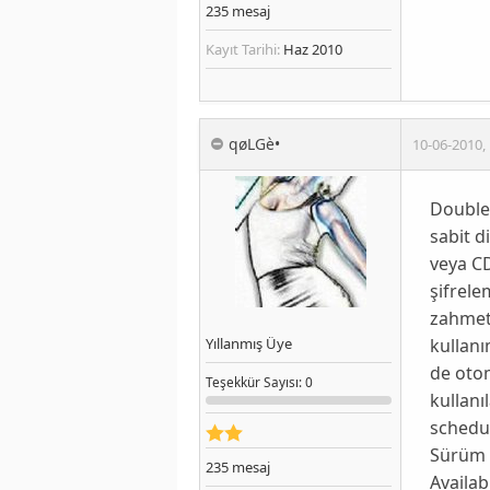
235
mesaj
Kayıt Tarihi:
Haz 2010
qøLGè•
10-06-2010
,
DoubleS
sabit d
veya C
şifrele
zahmets
kullan
Yıllanmış Üye
de otom
Teşekkür
Sayısı
: 0
kullanı
schedul
Sürüm k
235
mesaj
Availab