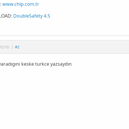
:
www.chip.com.tr
OAD:
DoubleSafety 4.5
12:10
|
#2
yaradıgını keske turkce yazsaydın