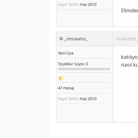
Kayıt Tarihi:
Haz 2010
Elimden
_renovatio_
10-06-2010
,
Yeni Üye
katılıy
nasıl k
Teşekkür
Sayısı
: 0
47
mesaj
Kayıt Tarihi:
Haz 2010