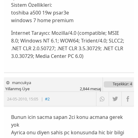
Sistem Özellikleri:
toshiba a500 19w psar3e
windows 7 home premium
İnternet Tarayıcı:
Mozilla/4.0 (compatible; MSIE
8.0; Windows NT 6.1; WOW64; Trident/4.0; SLCC2;
.NET CLR 2.0.50727; .NET CLR 3.5.30729; .NET CLR
3.0.30729; Media Center PC 6.0)
mancukya
Teşekkür
: 4
Yıllanmış Üye
2,844
mesaj
24-05-2010
,
15:05
|
#2
Bunun icin sacma sapan 2ci konu acmana gerek
yok
Ayrica onu diyen sahis pc konusunda hic bir bilgi