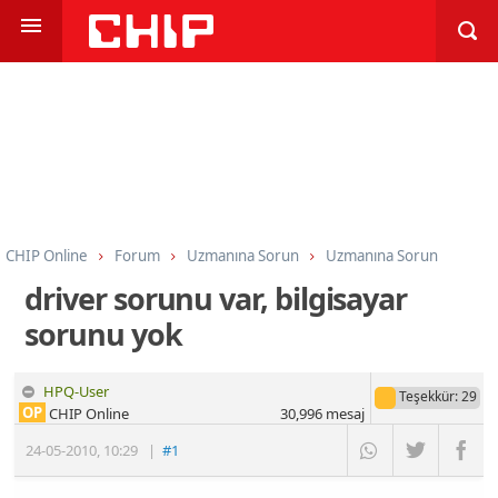
CHIP Online
Forum
Uzmanına Sorun
Uzmanına Sorun
driver sorunu var, bilgisayar
sorunu yok
HPQ-User
Teşekkür
: 29
OP
CHIP Online
30,996
mesaj
24-05-2010
,
10:29
|
#1