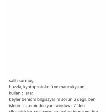
salih sormuş:
huzzia, kyotoprotokolü ve mancukya adlı
kullanıcılara:
beyler beniöm bilgisayarım sorunlu değil. ben
işletim sisteminden yani windows 7 'den
şikayetçiyim. çok yavaş. orjinal xp home edition