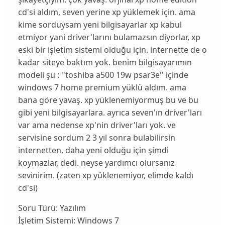
cd'si aldım, seven yerine xp yüklemek için. ama
kime sorduysam yeni bilgisayarlar xp kabul
etmiyor yani driver'larını bulamazsın diyorlar, xp
eski bir işletim sistemi olduğu için. internette de o
kadar siteye baktım yok. benim bilgisayarımın
modeli şu : ''toshiba a500 19w psar3e'' içinde
windows 7 home premium yüklü aldım. ama
bana göre yavaş. xp yüklenemiyormuş bu ve bu
gibi yeni bilgisayarlara. ayrıca seven'ın driver'ları
var ama nedense xp'nin driver'ları yok. ve
servisine sordum 2 3 yıl sonra bulabilirsin
internetten, daha yeni olduğu için şimdi
koymazlar, dedi. neyse yardımcı olursanız
sevinirim. (zaten xp yüklenemiyor, elimde kaldı
cd'si)
Soru Türü:
Yazılım
İşletim Sistemi:
Windows 7