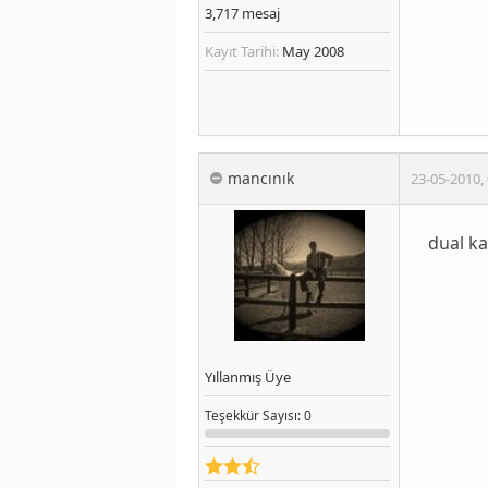
3,717
mesaj
Kayıt Tarihi:
May 2008
mancınık
23-05-2010
,
dual ka
Yıllanmış Üye
Teşekkür
Sayısı
: 0