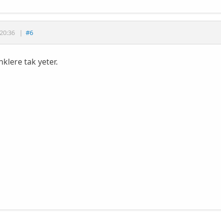
20:36
|
#6
nklere tak yeter.