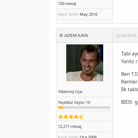
726
mesaj
Kayıt Tarihi:
May 2010
ADEM-KAYA
23-05-2010
,
Tabi ay
Yanlız 
Ben 13
Remleri
İlk tak
Yıllanmış Üye
BIOS g
Teşekkür
Sayısı
: 10
12,271
mesaj
Kayıt Tarihi:
Oca 2009