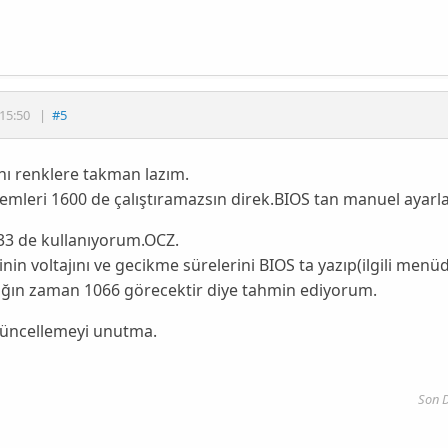
15:50
|
#5
nı renklere takman lazım.
remleri 1600 de çalıştıramazsın direk.BIOS tan manuel ayarl
33 de kullanıyorum.OCZ.
nin voltajını ve gecikme sürelerini BIOS ta yazıp(ilgili menüd
tığın zaman 1066 görecektir diye tahmin ediyorum.
üncellemeyi unutma.
Son 