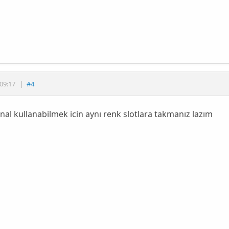
09:17
|
#4
nal kullanabilmek icin aynı renk slotlara takmanız lazım