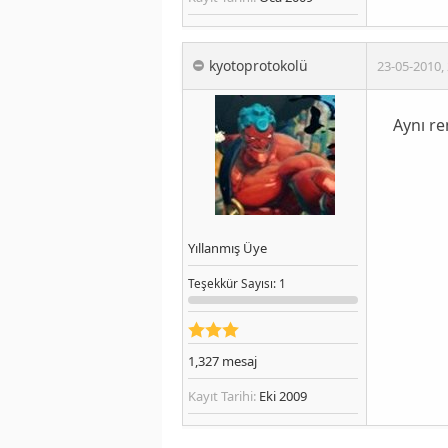
kyotoprotokolü
23-05-2010
,
Aynı re
Yıllanmış Üye
Teşekkür
Sayısı
: 1
1,327
mesaj
Kayıt Tarihi:
Eki 2009