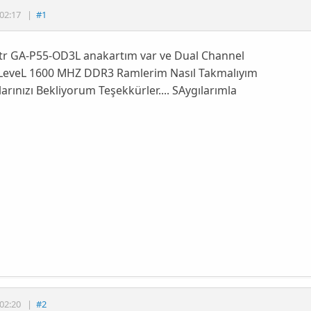
02:17
|
#1
tr GA-P55-OD3L anakartım var ve Dual Channel
-LeveL 1600 MHZ DDR3 Ramlerim Nasıl Takmalıyım
arınızı Bekliyorum Teşekkürler.... SAygılarımla
02:20
|
#2