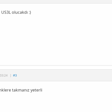
US3L olucakdı :)
03:24
|
#3
nklere takmanız yeterli