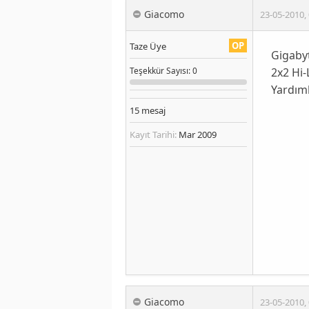
Giacomo
23-05-2010
,
OP
Taze Üye
Gigaby
2x2 Hi
Teşekkür
Sayısı
: 0
Yardıml
15
mesaj
Kayıt Tarihi:
Mar 2009
Giacomo
23-05-2010
,