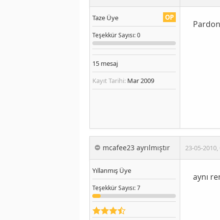
OP
Taze Üye
Pardon 
Teşekkür
Sayısı
: 0
15
mesaj
Kayıt Tarihi:
Mar 2009
mcafee23 ayrılmıştır
23-05-2010
,
Yıllanmış Üye
aynı re
Teşekkür
Sayısı
: 7