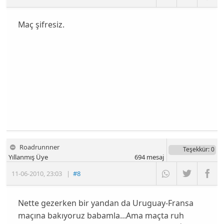
Maç şifresiz.
Roadrunnner
Teşekkür
: 0
Yıllanmış Üye
694
mesaj
11-06-2010
,
23:03
|
#8
Nette gezerken bir yandan da Uruguay-Fransa
maçına bakıyoruz babamla...Ama maçta ruh