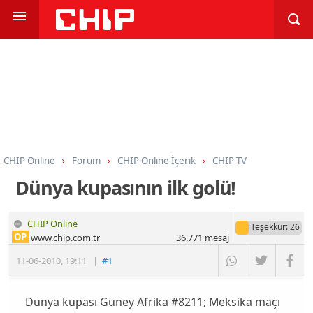
CHIP Online
Forum
CHIP Online İçerik
CHIP TV
Dünya kupasının ilk golü!
CHIP Online
Teşekkür
: 26
OP
www.chip.com.tr
36,771
mesaj
11-06-2010
,
19:11
|
#1
Dünya kupası Güney Afrika #8211; Meksika maçı