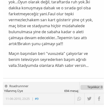
yok...Oyun olarak değil, taraftarda ruh yok.İki
dakika konuşmaya dalsak ve o sırada gol olsa
farketmeyeceğiz yani.Faul olur tepki
vermezler,hakem sarı kart gösterir yine çıt yok,
maç bitse ve stadyuma hiçbir müdahalede
bulunulmasa yine de sabaha kadar o aleti
çalmaya devam edecekler...Tepemin tası attı
artık!Bırakın şunu çalmayı ya!!!
Maçın başından beri "vuvuzela" çalıyorlar ve
benim televizyon seyrederken başım ağrıdı
valla.Stadyumda olanlara Allah sabır versin...
Roadrunnner
Teşekkür
: 0
Yıllanmış Üye
694
mesaj
11-06-2010
,
23:25
|
#9