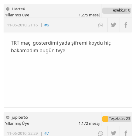
HActeX
Teşekkür
: 0
Yıllanmış Üye
1,275
mesaj
11-06-2010
,
21:16
|
#6
TRT maçı gösterdimi yada şifremi koydu hiç
bakamadım bugün tvye
jupiter65
Teşekkür
: 23
Yıllanmış Üye
1,172
mesaj
11-06-2010
,
22:29
|
#7