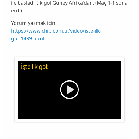
ile başladı. İlk gol Güney Afrika'dan. (Maç 1-1 sona
erdi)
Yorum yazmak için:
https://www.chip.com.tr/video/iste-ilk-
gol_1499.html
İşte ilk gol!