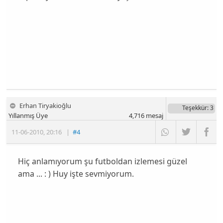
Erhan Tiryakioğlu
Teşekkür
: 3
Yıllanmış Üye
4,716
mesaj
11-06-2010
,
20:16
|
#4
Hiç anlamıyorum şu futboldan izlemesi güzel
ama ... : ) Huy işte sevmiyorum.