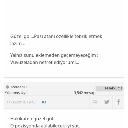
Güzel gol...Pası atanı özellikle tebrik etmek
lazım...
Yalnız şunu eklemeden geçemeyeceğim :
Vuvuzeladan nefret ediyorum!...
IceManF1
Teşekkür
: 1
Yıllanmış Üye
3,542
mesaj
11-06-2010
,
19:43
|
#3
Hakikaten güzel gol.
O pozisyonda atılabilecek iyi şut.