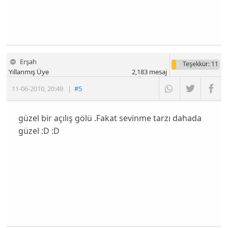
Erşah
Teşekkür
: 11
Yıllanmış Üye
2,183
mesaj
11-06-2010
,
20:49
|
#5
güzel bir açılış gölü .Fakat sevinme tarzı dahada
güzel :D :D