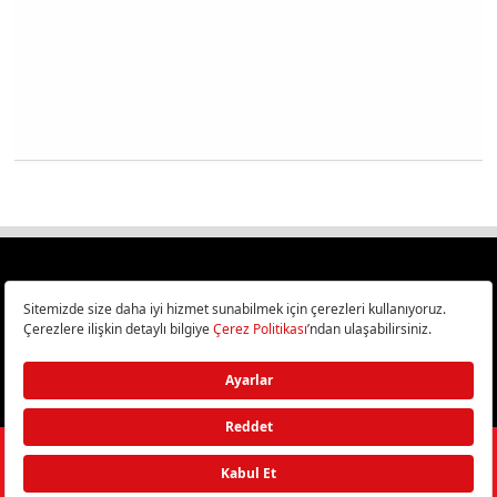
Türkiye
Cep Telefonu İncelemeleri,
Bilişim ve Teknoloji Haberleri CHIP Online’da!
©
2026
Doğan Burda Dergi Yayıncılık ve Pazarlama A.Ş.
/ Tüm hakları
saklıdır.