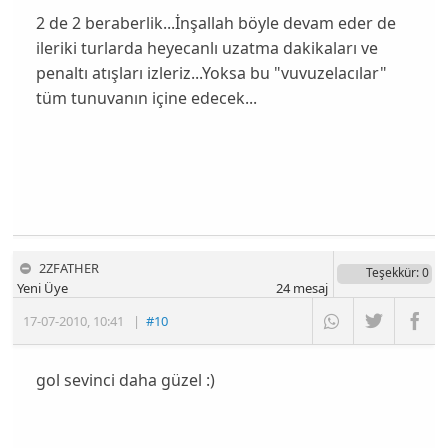
2 de 2 beraberlik...İnşallah böyle devam eder de
ileriki turlarda heyecanlı uzatma dakikaları ve
penaltı atışları izleriz...Yoksa bu "vuvuzelacılar"
tüm tunuvanın içine edecek...
2ZFATHER
Teşekkür
: 0
Yeni Üye
24
mesaj
17-07-2010
,
10:41
|
#10
gol sevinci daha güzel :)