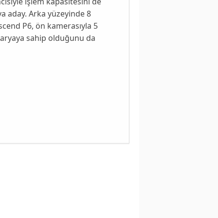
cisiyle işlem kapasitesini de
ya aday. Arka yüzeyinde
8
scend P6, ön kamerasıyla 5
aryaya sahip olduğunu da