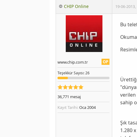
CHIP Online
19-06-2013
,
Bu tele
Okumak
Resiml
OP
www.chip.com.tr
Teşekkür
Sayısı
: 26
Ürettiğ
"dünyan
verilen
36,771
mesaj
sahip o
Kayıt Tarihi:
Oca 2004
Şık tas
1.280 x