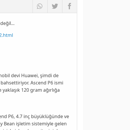
eğil...
2.html
 mobil devi
Huawei
, şimdi de
bahsettiriyor.
Ascend P6
ismi
e yaklaşık
120 gram
ağırlığa
cend P6,
4.7 inç
büyüklüğünde ve
lly Bean
işletim sistemiyle gelen