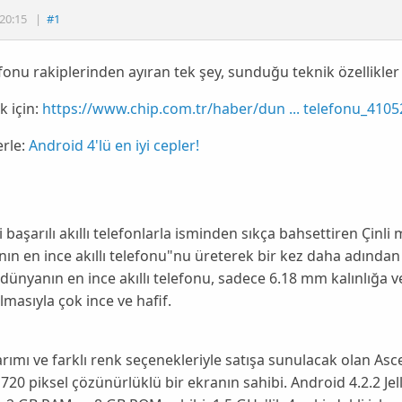
20:15
|
#1
fonu rakiplerinden ayıran tek şey, sunduğu teknik özellikler d
 için:
https://www.chip.com.tr/haber/dun ... telefonu_4105
erle:
Android 4'lü en iyi cepler!
i başarılı akıllı telefonlarla isminden sıkça bahsettiren Çinli
ın en ince akıllı telefonu"nu üreterek bir kez daha adından 
dünyanın en ince akıllı telefonu,
sadece
6.18 mm
kalınlığa v
lmasıyla çok ince ve hafif.
arımı ve farklı renk seçenekleriyle satışa sunulacak olan As
 720
piksel çözünürlüklü bir ekranın sahibi. Android 4.2.2
Je