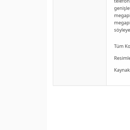
telefon
genişl
megapi
megapi
söyleye
Tüm K
Resiml
Kaynak