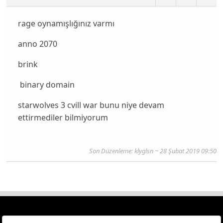
rage oynamışlığınız varmı
anno 2070
brink
binary domain
starwolves 3 cvill war bunu niye devam
ettirmediler bilmiyorum
Son Düzenleme: klyglsn ~ 28 Şubat 2019 09:50