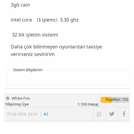
3gb ram
intel core i3 işlemci 3.30 ghz
32 bit işletim sistemi
Daha çok bilinmeyen oyunlardan tavsiye
verirseniz sevinirim
Sistem Bilgilerim
White-Fox
Teşekkür
: 155
Yıllanmış Üye
1,103
mesaj
27-02-2019
,
23:13
|
#2