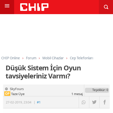
CHIP Online
Forum
Mobil Cihazlar
Cep Telefonları
Düşük Sistem İçin Oyun
tavsiyeleriniz Varmı?
SkyFours
Teşekkür
: 0
OP
Taze Üye
1
mesaj
27-02-2019
,
23:04
|
#1