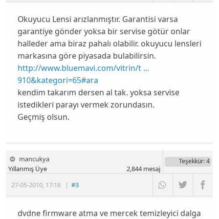
Okuyucu Lensi arızlanmıştır. Garantisi varsa
garantiye gönder yoksa bir servise götür onlar
halleder ama biraz pahalı olabilir. okuyucu lensleri
markasına göre piyasada bulabilirsin.
http://www.bluemavi.com/vitrin/t ...
910&kategori=65#ara
kendim takarım dersen al tak. yoksa servise
istedikleri parayı vermek zorundasın.
Geçmiş olsun.
mancukya
Teşekkür
: 4
Yıllanmış Üye
2,844
mesaj
27-05-2010
,
17:18
|
#3
dvdne firmware atma ve mercek temizleyici dalga