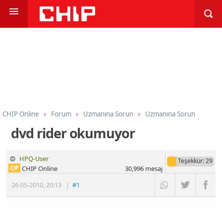
CHIP Online
Forum
Uzmanına Sorun
Uzmanına Sorun
dvd rider okumuyor
HPQ-User
Teşekkür
: 29
OP
CHIP Online
30,996
mesaj
26-05-2010
,
20:13
|
#1