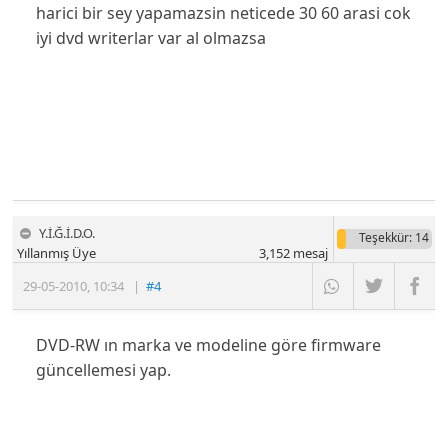
harici bir sey yapamazsin neticede 30 60 arasi cok
iyi dvd writerlar var al olmazsa
Y.İ.Ğ.İ.D.O.
Teşekkür
: 14
Yıllanmış Üye
3,152
mesaj
29-05-2010
,
10:34
|
#4
DVD-RW ın marka ve modeline göre firmware
güncellemesi yap.