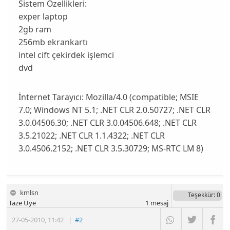
Sistem Özellikleri:
exper laptop
2gb ram
256mb ekrankartı
intel cift çekirdek işlemci
dvd
İnternet Tarayıcı:
Mozilla/4.0 (compatible; MSIE
7.0; Windows NT 5.1; .NET CLR 2.0.50727; .NET CLR
3.0.04506.30; .NET CLR 3.0.04506.648; .NET CLR
3.5.21022; .NET CLR 1.1.4322; .NET CLR
3.0.4506.2152; .NET CLR 3.5.30729; MS-RTC LM 8)
kmlsn
Teşekkür
: 0
Taze Üye
1
mesaj
27-05-2010
,
11:42
|
#2