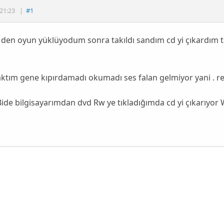
21:23
|
#1
 den oyun yüklüyodum sonra takıldı sandım cd yi çıkardım 
aktım gene kıpırdamadı okumadı ses falan gelmiyor yani . 
Bide bilgisayarımdan dvd Rw ye tıkladığımda cd yi çıkarıyor 