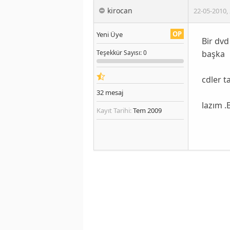
kirocan
22-05-2010
,
OP
Yeni Üye
Bir dvd
başka
Teşekkür
Sayısı
: 0
cdler t
32
mesaj
l
azım .
Kayıt Tarihi:
Tem 2009