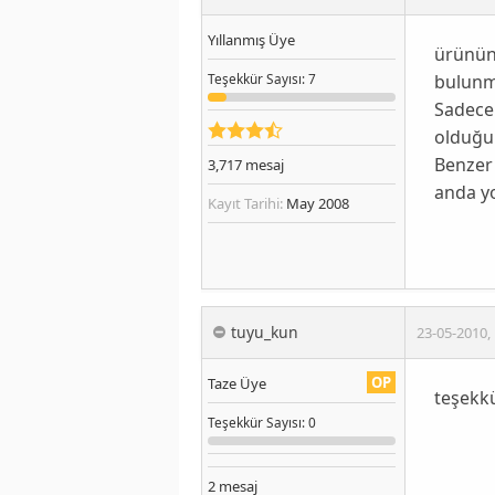
Yıllanmış Üye
ürünün
bulunm
Teşekkür
Sayısı
: 7
Sadece 
olduğu
Benzer 
3,717
mesaj
anda yo
Kayıt Tarihi:
May 2008
tuyu_kun
23-05-2010
,
OP
Taze Üye
teşekkü
Teşekkür
Sayısı
: 0
2
mesaj