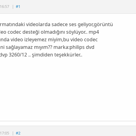
16:57
|
#1
rmatındaki videolarda sadece ses geliyor,görüntü
deo codec desteği olmadığını söylüyor.. mp4
ında video izleyemez miyim,bu video codec
ini sağlayamaz mıyım?? marka:philips dvd
vp 3260/12 .. şimdiden teşekkürler..
17:05
|
#2