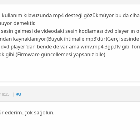
 kullanım kılavuzunda mp4 desteği gözükmüyor bu da ciha
uyor demektir.
sesin gelmesi de videodaki sesin kodlaması dvd player'ın 
ndan kaynaklanıyor.(Büyük ihtimalle mp3'dür)Gerçi sesind
dvd player'dan bende de var ama wmv,mp4,3gp,flv gibi forma
k gibi.(Firmware güncellemesi yapsanız bile)
18:35
|
#3
r ederim..çok sağolun..