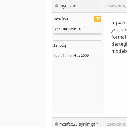
tuyu_kun
23-05-2010
,
OP
Taze Üye
mp4 fo
yok..vi
Teşekkür
Sayısı
: 0
format
desteğ
2
mesaj
model:d
Kayıt Tarihi:
Haz 2009
mcafee23 ayrılmıştır
23-05-2010
,